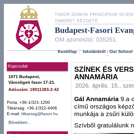
TIMOR DOMINI PRINCIPIUM SCIEN
ISMERET KEZDETE
Budapest-Fasori Evan
OM azonosító: 035261.
Kezdőlap
Iskolánkról - Our School
Kapcsolat
SZÍNEK ÉS VERS
ANNAMÁRIA
1071 Budapest,
Városligeti fasor 17-21.
2026. április. 15., sz
Adószám: 19011383-2-42
Gál Annamária
9.a 
Porta: +36-1/321-1200
című országos képző
Titkárság: +36-1/322-4406
munkája a zsűri külön
E-mail:
titkarsag@fasori.hu
Bővebben...
Szívből gratulálunk n