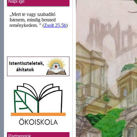
Napi ige
Partnereink