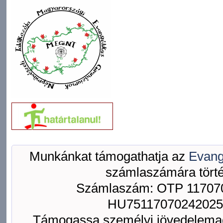
Munkánkat támogathatja az
Evang
számlaszámára törté
Számlaszám: OTP 117070
HU75117070242025
Támogassa személyi jövedelemad