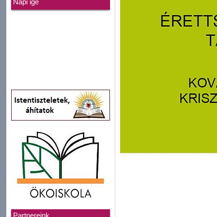
Napi ige
Partnereink