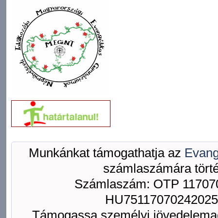
Munkánkat támogathatja az
Evang
számlaszámára törté
Számlaszám: OTP 117070
HU75117070242025
Támogassa személyi jövedelemad