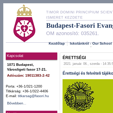
TIMOR DOMINI PRINCIPIUM SCIEN
ISMERET KEZDETE
Budapest-Fasori Evan
OM azonosító: 035261.
Kezdőlap
Iskolánkról - Our School
Kapcsolat
ÉRETTSÉGI
2021. január. 06., szerda - 14:35:
1071 Budapest,
Városligeti fasor 17-21.
Érettségi és felvételi tájék
Adószám: 19011383-2-42
Porta: +36-1/321-1200
Titkárság: +36-1/322-4406
E-mail:
titkarsag@fasori.hu
Bővebben...