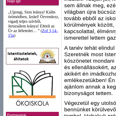
Napi ige
sem állnak meg, ezé
világban újra búcsú
tovább ebből az iskol
körülmények között, 
kapcsolattal, élménny
ismerettel lettem ga
A tanév tehát elindu
Szeretnék most Iste
köszönetet mondani a
és ellenállásokért, a
akikért én imádkozha
emlékezetükben! Én m
ajánlom annak a keg
bizonyságot tettem.
Végezetül egy utolsó
bennünket körülvevő
tombol. Habakuk pr
Partnereink