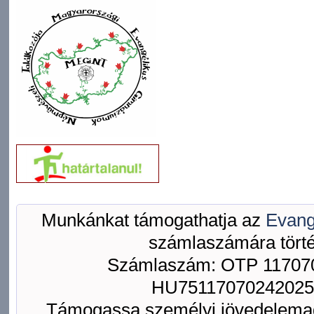
Munkánkat támogathatja az
Evang
számlaszámára törté
Számlaszám: OTP 117070
HU75117070242025
Támogassa személyi jövedelemad