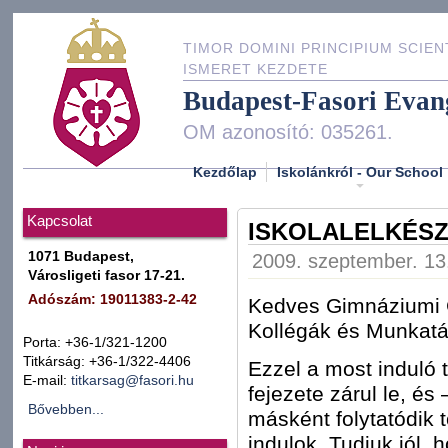
TIMOR DOMINI PRINCIPIUM SCIEN
ISMERET KEZDETE
Budapest-Fasori Evan
OM azonosító: 035261.
Kezdőlap
Iskolánkról - Our School
Kapcsolat
ISKOLALELKÉSZ
1071 Budapest,
2009. szeptember. 13.
Városligeti fasor 17-21.
Adószám: 19011383-2-42
Kedves Gimnáziumi G
Kollégák és Munkatá
Porta: +36-1/321-1200
Titkárság: +36-1/322-4406
Ezzel a most induló 
E-mail:
titkarsag@fasori.hu
fejezete zárul le, é
Bővebben...
másként folytatódik
indulok. Tudjuk jól,