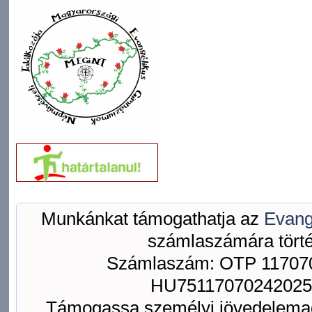
Munkánkat támogathatja az
Evang
számlaszámára törté
Számlaszám: OTP 117070
HU75117070242025
Támogassa személyi jövedelemad