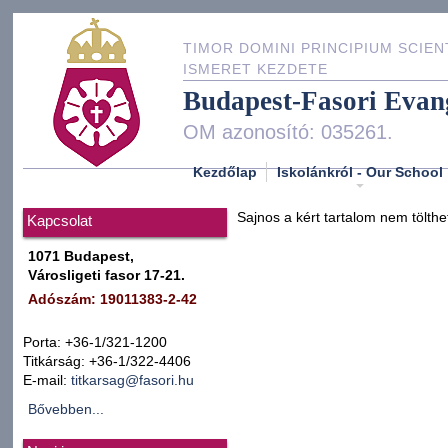
TIMOR DOMINI PRINCIPIUM SCIEN
ISMERET KEZDETE
Budapest-Fasori Evan
OM azonosító: 035261.
Kezdőlap
Iskolánkról - Our School
Sajnos a kért tartalom nem tölthe
Kapcsolat
1071 Budapest,
Városligeti fasor 17-21.
Adószám: 19011383-2-42
Porta: +36-1/321-1200
Titkárság: +36-1/322-4406
E-mail:
titkarsag@fasori.hu
Bővebben...