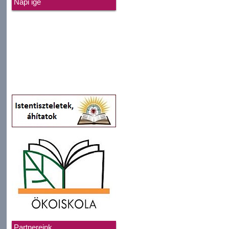
Napi ige
Partnereink