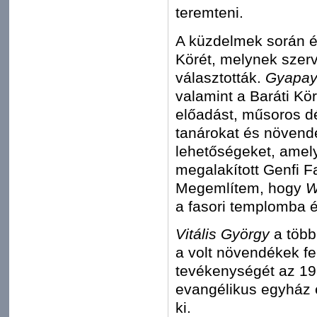
teremteni.
A küzdelmek során él
Körét, melynek szer
választották.
Gyapay
valamint a Baráti K
előadást, műsoros dé
tanárokat és növendé
lehetőségeket, amely
megalakított Genfi Fa
Megemlítem, hogy
W
a fasori templomba és
Vitális György
a több
a volt növendékek f
tevékenységét az 19
evangélikus egyház
ki.