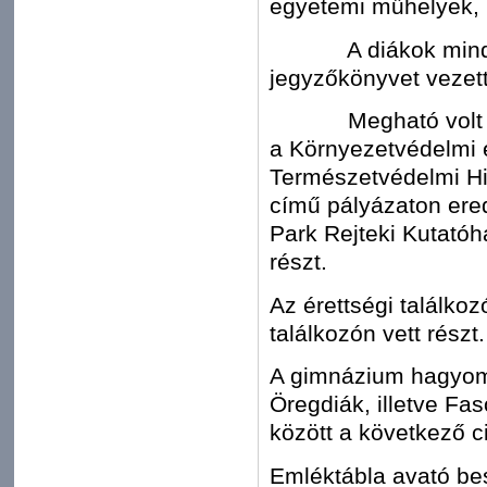
egyetemi műhelyek, 
A diákok minden k
jegyzőkönyvet vezette
Megható volt szám
a Környezetvédelmi é
Természetvédelmi Hiva
című pályázaton ere
Park Rejteki Kutató
részt.
Az érettségi találko
találkozón vett részt.
A gimnázium hagyomá
Öregdiák, illetve Fa
között a következő c
Emléktábla avató be