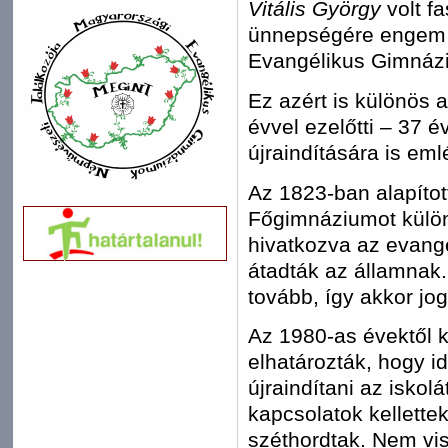
Vitális György
volt fa
ünnepségére engem k
Evangélikus Gimnázi
Ez azért is különös
évvel ezelőtti – 37 
újraindítására is em
Az 1823-ban alapítot
Főgimnáziumot külö
hivatkozva az evang
átadták az államnak.
tovább, így akkor jo
Az 1980-as évektől 
elhatározták, hogy id
újraindítani az iskol
kapcsolatok kellettek
széthordtak. Nem vis