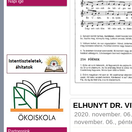
Napi ige
ELHUNYT DR. V
2020. november. 06.
november. 06., pént
Partnereink