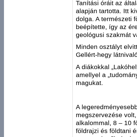
Tanítási óráit az ált
alapján tartotta. Itt
dolga. A természeti f
beépítette, így az ér
geológusi szakmát vá
Minden osztályt elvi
Gellért-hegy látnival
A diákokkal „Lakóhely
amellyel a „tudomány
magukat.
A legeredményesebb t
megszervezése volt,
alkalommal, 8 – 10 f
földrajzi és földtan