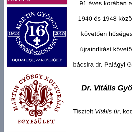
91 éves korában el
1940 és 1948 közöt
követően hűséges
újraindítást követ
bácsira dr. Palágyi 
Dr. Vitális Gy
Tisztelt
Vitális úr
, k