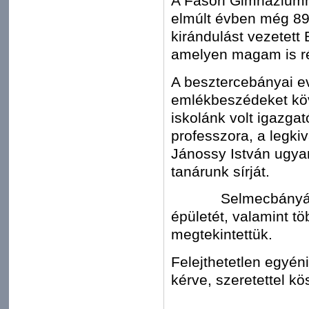
A Fasori Gimnáziumh
elmúlt évben még 89
kirándulást vezetet
amelyen magam is r
A besztercebányai e
emlékbeszédeket kö
iskolánk volt igazga
professzora, a legkiv
Jánossy István ugya
tanárunk sírját.
Selmecbányán a vo
épületét, valamint t
megtekintettük.
Felejthetetlen egyén
kérve, szeretettel k