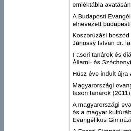
emléktábla avatásán
A Budapesti Evangéli
elnevezett budapesti
Koszorúzási beszéd 
Jánossy István dr. fa
Fasori tanárok és di
Állami- és Széchenyi
Húsz éve indult újra
Magyarországi evang
fasori tanárok (2011)
A magyarországi ev
és a magyar kultúráb
Evangélikus Gimnázi