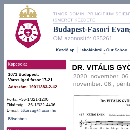
TIMOR DOMINI PRINCIPIUM SCIEN
ISMERET KEZDETE
Budapest-Fasori Evan
OM azonosító: 035261.
Kezdőlap
Iskolánkról - Our School
Kapcsolat
DR. VITÁLIS G
1071 Budapest,
2020. november. 06.
Városligeti fasor 17-21.
november. 06., pént
Adószám: 19011383-2-42
Porta: +36-1/321-1200
Titkárság: +36-1/322-4406
E-mail:
titkarsag@fasori.hu
Bővebben...