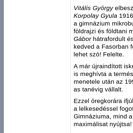
Vitális György
elbesz
Korpolay Gyula
1916-
a gimnázium mikrobu
földrajzi és földtani
Gábor
hátrafordult 
kedved a Fasorban fö
lehet szó! Felelte.
A már újraindított is
is meghívta a termés
menetele után az 19
as tanévig vállalt.
Ezzel öregkorára ifjú
a lelkesedéssel fogo
Gimnáziuma, mind a f
maximálisat nyújtsa!