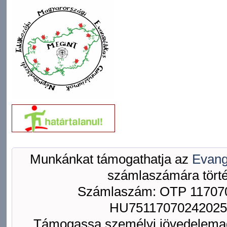
Munkánkat támogathatja az
Evang
számlaszámára törté
Számlaszám: OTP 117070
HU75117070242025
Támogassa személyi jövedelemad