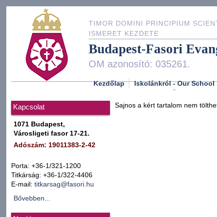
TIMOR DOMINI PRINCIPIUM SCIEN
ISMERET KEZDETE
Budapest-Fasori Evan
OM azonosító: 035261.
Kezdőlap
Iskolánkról - Our School
Sajnos a kért tartalom nem tölthe
Kapcsolat
1071 Budapest,
Városligeti fasor 17-21.
Adószám: 19011383-2-42
Porta: +36-1/321-1200
Titkárság: +36-1/322-4406
E-mail:
titkarsag@fasori.hu
Bővebben...