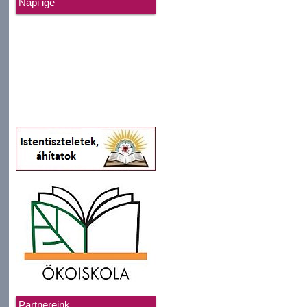
Napi ige
Partnereink