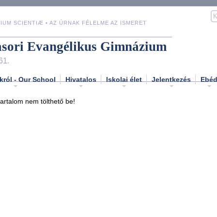
IUM SCIENTIÆ • AZ ÚRNAK FÉLELME AZ ISMERET
asori Evangélikus Gimnázium
61.
król - Our School
Hivatalos
Iskolai élet
Jelentkezés
Ebé
tartalom nem tölthető be!