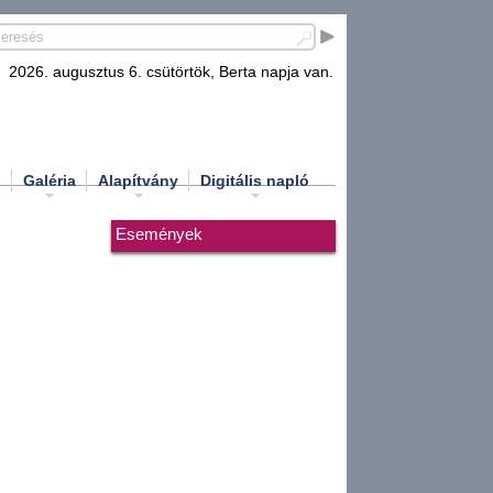
2026. augusztus 6. csütörtök, Berta napja van.
d
Galéria
Alapítvány
Digitális napló
Események