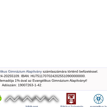
likus Gimnázium Alapítvány
számlaszámára történő befizetéssel.
24-20255109. IBAN: HU75117070242025510900000000.
emadója 1%-ával az Evangélikus Gimnázium Alapítványt!
Adószám: 19007263-1-42.
NAVA-pont
Rákóczi Szövetség
evangelikus.h