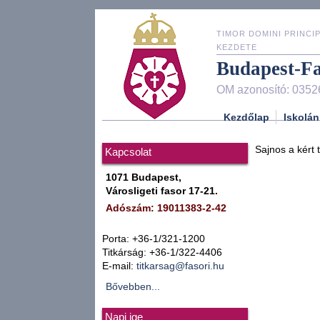
TIMOR DOMINI PRINCIP
KEZDETE
Budapest-F
OM azonosító: 0352
Kezdőlap
Iskolán
Sajnos a kért 
Kapcsolat
1071 Budapest,
Városligeti fasor 17-21.
Adószám: 19011383-2-42
Porta: +36-1/321-1200
Titkárság: +36-1/322-4406
E-mail:
titkarsag@fasori.hu
Bővebben...
Napi ige