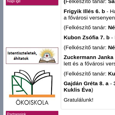
(
Felkészítő tanár:
Sár
Napi ige
Frigyik Illés 6. b
- H
a fővárosi versenyen 
(Felkészítő tanár:
Né
Kubon Zsófia 7. b
-
(Felkészítő tanár:
Né
Zuckermann Janka 8
lett és a fővárosi ver
(Felkészítő tanár:
Ku
Gajdán Gréta 8. a
-
Kuklis Éva
)
Gratulálunk!
Partnereink