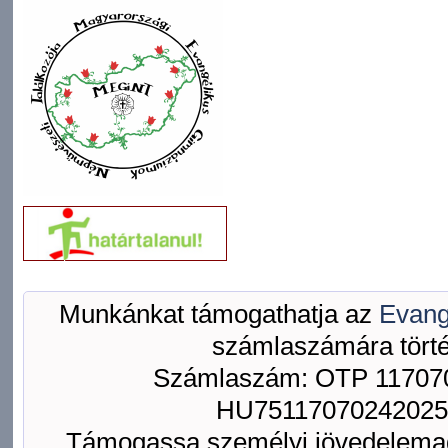
Munkánkat támogathatja az
Evang
számlaszámára törté
Számlaszám: OTP 117070
HU75117070242025
Támogassa személyi jövedelemad