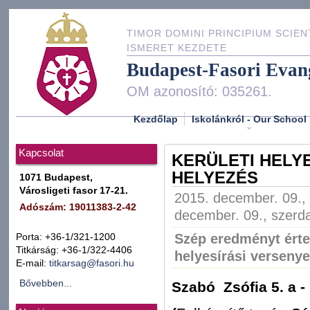
TIMOR DOMINI PRINCIPIUM SCIEN
ISMERET KEZDETE
Budapest-Fasori Evan
OM azonosító: 035261.
Kezdőlap
Iskolánkról - Our School
Kapcsolat
KERÜLETI HELYESÍ
HELYEZÉS
1071 Budapest,
Városligeti fasor 17-21.
2015. december. 09., 
Adószám: 19011383-2-42
december. 09., szerda
Szép eredményt értek
Porta: +36-1/321-1200
Titkárság: +36-1/322-4406
helyesírási versenye
E-mail:
titkarsag@fasori.hu
Bővebben...
Szabó Zsófia 5. a -