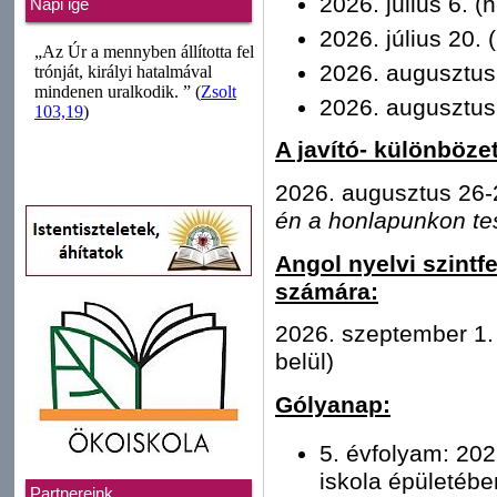
2026. július 6. (h
Napi ige
2026. július 20. 
2026. augusztus 
2026. augusztus 
A javító- különböze
2026. augusztus 26-
én a honlapunkon te
Angol nyelvi szintf
számára:
2026. szeptember 1. 
belül)
Gólyanap:
5. évfolyam: 202
iskola épületébe
Partnereink