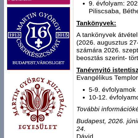
9. évfolyam: 202
Piliscsaba, Béth
Tankönyvek:
A tankönyvek átvéte
(2026. augusztus 27-
számára 2026. szept
beosztás szerint- tör
Tanévnyitó istentisz
Evangélikus Templo
5-9. évfolyamok
10-12. évfolyam
További információké
Budapest, 2026. júni
2
Dávid