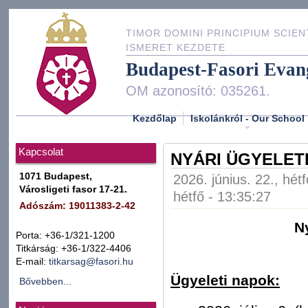
TIMOR DOMINI PRINCIPIUM SCIEN
ISMERET KEZDETE
Budapest-Fasori Evan
OM azonosító: 035261.
Kezdőlap
Iskolánkról - Our School
Kapcsolat
NYÁRI ÜGYELETI
1071 Budapest,
2026. június. 22., hét
Városligeti fasor 17-21.
hétfő - 13:35:27
Adószám: 19011383-2-42
N
Porta: +36-1/321-1200
Titkárság: +36-1/322-4406
E-mail:
titkarsag@fasori.hu
Ügyeleti napok:
Bővebben...