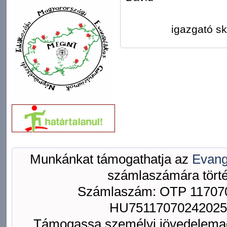
igazgató sk
Munkánkat támogathatja az
Evang
számlaszámára törté
Számlaszám: OTP 117070
HU75117070242025
Támogassa személyi jövedelemad