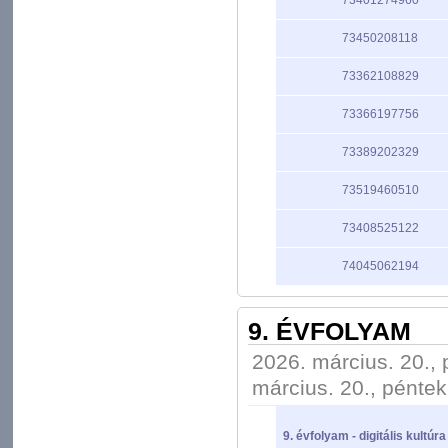
73401274960
73450208118
73362108829
73366197756
73389202329
73519460510
73408525122
74045062194
9. ÉVFOLYAM
2026. március. 20., 
március. 20., péntek
9. évfolyam - digitális kultúr