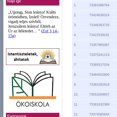
Napi ige
1.
73391086764
2.
73424036324
3.
73346363733
4.
73422539191
5.
73357965087
6.
73375341213
7.
73385517034
8.
73464502800
9.
73383282618
10.
73553269657
11.
73381632388
12.
73374585644
Partnereink