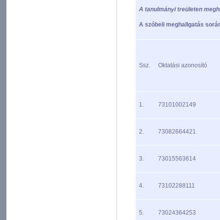
A tanulmányi treületen meghi
A szóbeli meghallgatás során
Ssz.
Oktatási azonosító
1.
73101002149
2.
73082664421
3.
73015563614
4.
73102288111
5.
73024364253