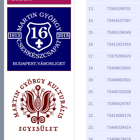
13.
73363199701
14.
73444157597
15.
73450156049
16.
73412422453
17.
73375295970
18.
73409015802
19.
73448883501
20.
73440702539
21.
73365429767
22.
73414088176
23.
73446328414
24.
73469679878