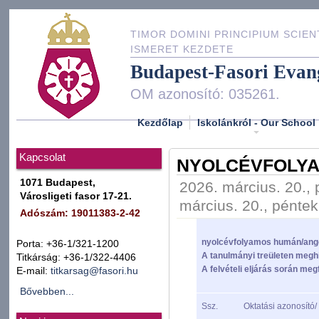
TIMOR DOMINI PRINCIPIUM SCIEN
ISMERET KEZDETE
Budapest-Fasori Evan
OM azonosító: 035261.
Kezdőlap
Iskolánkról - Our School
Kapcsolat
NYOLCÉVFOLY
1071 Budapest,
2026. március. 20., 
Városligeti fasor 17-21.
március. 20., péntek
Adószám: 19011383-2-42
nyolcévfolyamos humán/ang
Porta: +36-1/321-1200
A tanulmányi treületen meghi
Titkárság: +36-1/322-4406
A felvételi eljárás során megf
E-mail:
titkarsag@fasori.hu
Bővebben...
Ssz.
Oktatási azonosító/