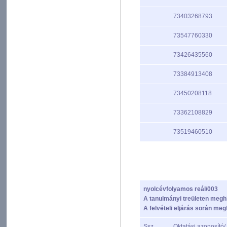
73403268793
73547760330
73426435560
73384913408
73450208118
73362108829
73519460510
nyolcévfolyamos reál/003
A tanulmányi treületen meghi
A felvételi eljárás során megf
Ssz.
Oktatási azonosító/