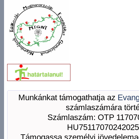
Munkánkat támogathatja az
Evang
számlaszámára törté
Számlaszám: OTP 117070
HU75117070242025
Támogassa személyi jövedelemad