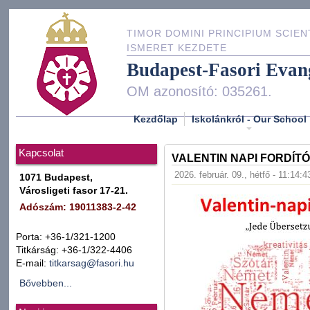
TIMOR DOMINI PRINCIPIUM SCIEN
ISMERET KEZDETE
Budapest-Fasori Evan
OM azonosító: 035261.
Kezdőlap
Iskolánkról - Our School
Kapcsolat
VALENTIN NAPI FORDÍT
2026. február. 09., hétfő - 11:14:4
1071 Budapest,
Városligeti fasor 17-21.
Adószám: 19011383-2-42
Porta: +36-1/321-1200
Titkárság: +36-1/322-4406
E-mail:
titkarsag@fasori.hu
Bővebben...