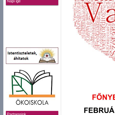
Napi ige
Partnereink