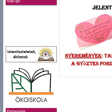
Napi ige
Partnereink