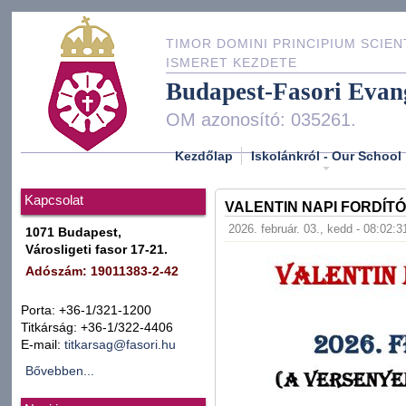
TIMOR DOMINI PRINCIPIUM SCIEN
ISMERET KEZDETE
Budapest-Fasori Evan
OM azonosító: 035261.
Kezdőlap
Iskolánkról - Our School
Kapcsolat
VALENTIN NAPI FORDÍTÓ
2026. február. 03., kedd - 08:02:3
1071 Budapest,
Városligeti fasor 17-21.
Adószám: 19011383-2-42
Porta: +36-1/321-1200
Titkárság: +36-1/322-4406
E-mail:
titkarsag@fasori.hu
Bővebben...