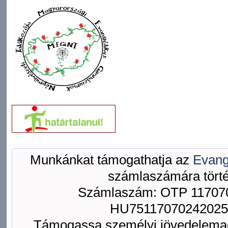
Munkánkat támogathatja az
Evang
számlaszámára törté
Számlaszám: OTP 117070
HU75117070242025
Támogassa személyi jövedelemad