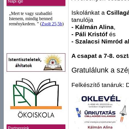
Napi ige
Iskolánkat a
Csillag
tanulója
- Kálmán Alina
,
- Páli Kristóf
és
- Szalacsi Nimród a
A csapat a 7-8. oszt
Gratulálunk a sz
Felkészítő tanáruk:
Partnereink