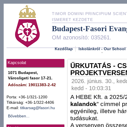
TIMOR DOMINI PRINCIPIUM SCIEN
ISMERET KEZDETE
Budapest-Fasori Evan
OM azonosító: 035261.
Kezdőlap
Iskolánkról - Our School
Kapcsolat
ŰRKUTATÁS - C
PROJEKTVERSEN
1071 Budapest,
Városligeti fasor 17-21.
2026. június. 30., ked
Adószám: 19011383-2-42
kedd - 10:03:31
A HEBE Kft. a 2025/
Porta: +36-1/321-1200
Titkárság: +36-1/322-4406
kalandok
” címmel pr
E-mail:
titkarsag@fasori.hu
egyénileg, illetve 
Bővebben...
tudásukat.
A versenyen összesen