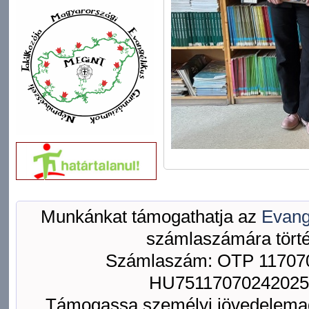
Munkánkat támogathatja az
Evang
számlaszámára törté
Számlaszám: OTP 117070
HU75117070242025
Támogassa személyi jövedelemad