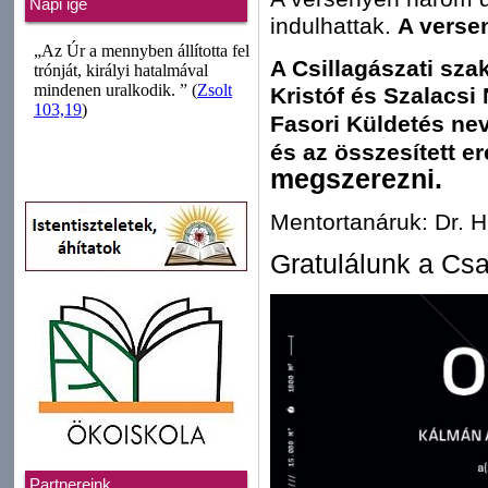
Napi ige
indulhattak.
A versen
A Csillagászati sza
Kristóf és Szalacsi
Fasori Küldetés ne
és az összesített e
megszerezni.
Mentortanáruk: Dr. 
Gratulálunk a Cs
Partnereink