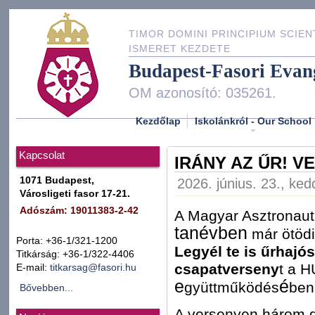
TIMOR DOMINI PRINCIPIUM SCIEN
ISMERET KEZDETE
Budapest-Fasori Evan
OM azonosító: 035261.
Kezdőlap
Iskolánkról - Our School
Kapcsolat
IRÁNY AZ ŰR! V
1071 Budapest,
2026. június. 23., ked
Városligeti fasor 17-21.
Adószám: 19011383-2-42
A Magyar Asztronaut
tanévben
már ötödi
Porta: +36-1/321-1200
Legyél te is űrhajó
Titkárság: +36-1/322-4406
csapatverseny
t a 
E-mail:
titkarsag@fasori.hu
e
é
gyüttműködés
ben
Bővebben...
A versenyen három d