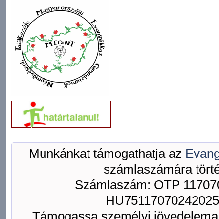
Munkánkat támogathatja az
Evang
számlaszámára törté
Számlaszám: OTP 117070
HU75117070242025
Támogassa személyi jövedelemad