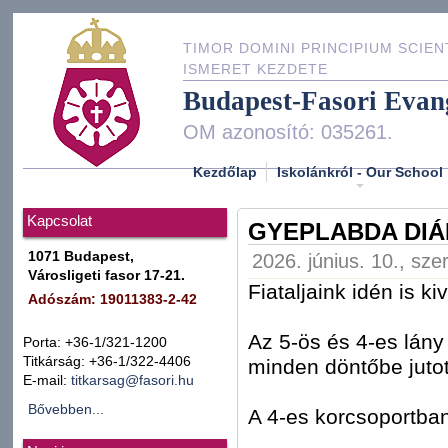
TIMOR DOMINI PRINCIPIUM SCIEN
ISMERET KEZDETE
Budapest-Fasori Evan
OM azonosító: 035261.
Kezdőlap
Iskolánkról - Our School
Kapcsolat
GYEPLABDA DIÁ
1071 Budapest,
2026. június. 10., sze
Városligeti fasor 17-21.
Fiataljaink idén is k
Adószám: 19011383-2-42
Az 5-ös és 4-es lány
Porta: +36-1/321-1200
Titkárság: +36-1/322-4406
minden döntőbe jutot
E-mail:
titkarsag@fasori.hu
Bővebben...
A 4-es korcsoportba