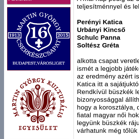
teljesítménnyel és l
Perényi Katica
Urbányi Kincső
Schulc Panna
Soltész Gréta
alkotta csapat veret
ismét a legjobb játé
az eredmény azért is
Katica itt a sajátjukt
Rendkívül büszkék l
bizonyossággal állí
hogy a korosztálya, 
fiatal magyar női ho
legyünk büszkék ráj
várhatunk még tőlük