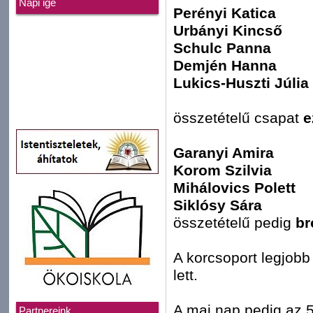
Napi ige
Perényi Katica
Urbányi Kincső
Schulc Panna
Demjén Hanna
Lukics-Huszti Júlia
összetételű csapat
e
Garanyi Amira
Korom Szilvia
Mihálovics Polett
Siklósy Sára
összetételű pedig
br
A korcsoport legjobb
lett.
A mai nap pedig az 
Partnereink