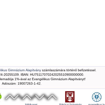
likus Gimnázium Alapítvány
számlaszámára történő befizetéssel.
24-20255109. IBAN: HU75117070242025510900000000.
emadója 1%-ával az Evangélikus Gimnázium Alapítványt!
Adószám: 19007263-1-42.
NAVA-pont
Rákóczi Szövetség
evangelikus.h