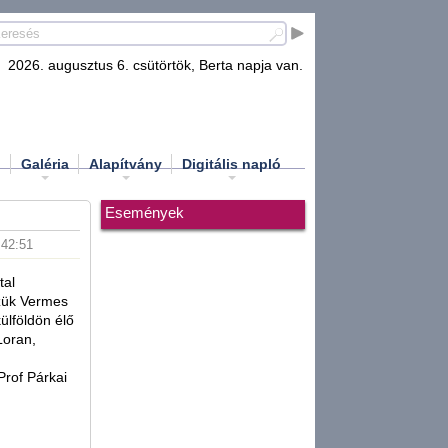
2026. augusztus 6. csütörtök, Berta napja van.
d
Galéria
Alapítvány
Digitális napló
Események
:42:51
tal
zzük Vermes
ülföldön élő
Loran,
Prof Párkai