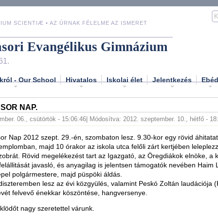
IUM SCIENTIÆ • AZ ÚRNAK FÉLELME AZ ISMERET
asori Evangélikus Gimnázium
61.
król - Our School
Hivatalos
Iskolai élet
Jelentkezés
Ebé
ASOR NAP.
mber. 06., csütörtök - 15:06:46
| Módosítva: 2012. szeptember. 10., hétfő - 18
or Nap 2012 szept. 29.-én, szombaton lesz. 9.30-kor egy rövid áhitatat
mplomban, majd 10 órakor az iskola utca felőli zárt kertjében leleple
zobrát. Rövid megelékezést tart az Igazgató, az Öregdiákok elnöke, a k
felállitását javasló, és anyagilag is jelentsen támogatók nevében Haim 
epel polgármestere, majd püspöki áldás.
diszteremben lesz az évi közgyülés, valamint Peskó Zoltán laudációja (
evét felvevő énekkar köszöntése, hangversenye.
lödőt nagy szeretettel várunk.