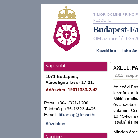
TIMOR DOMINI PRINCIP
KEZDETE
Budapest-F
OM azonosító: 0352
Kezdőlap
Iskolán
Kapcsolat
XXLLL. F
2012. szepte
1071 Budapest,
Városligeti fasor 17-21.
Az ezévi Fas
Adószám: 19011383-2-42
kezdünk a te
Miklós mells
Porta: +36-1/321-1200
és a szobor 
Titkárság: +36-1/322-4406
valamint Cs
E-mail:
titkarsag@fasori.hu
10.45-kor a 
István) és n
Bővebben...
Minden érdek
Napi ige