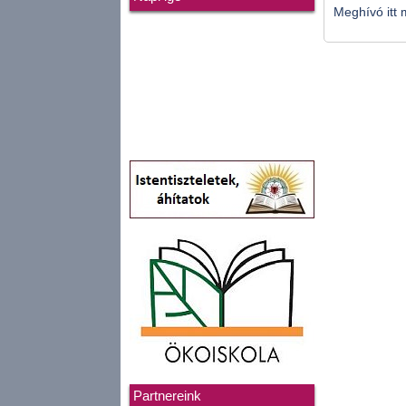
Meghívó itt 
Partnereink