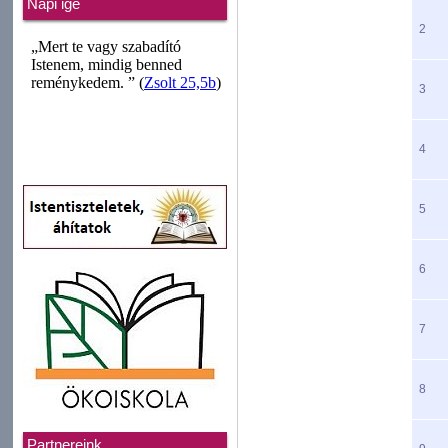
Napi ige
2
3
4
5
6
7
8
Partnereink