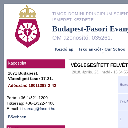
TIMOR DOMINI PRINCIPIUM SCIEN
ISMERET KEZDETE
Budapest-Fasori Evan
OM azonosító: 035261.
Kezdőlap
Iskolánkról - Our School
Kapcsolat
VÉGLEGESÍTETT FELVÉT
2018. április. 23., hétfő - 15:54:55
1071 Budapest,
Városligeti fasor 17-21.
Humá
Adószám: 19011383-2-42
Porta: +36-1/321-1200
Felvé
Titkárság: +36-1/322-4406
E-mail:
titkarsag@fasori.hu
Bővebben...
1