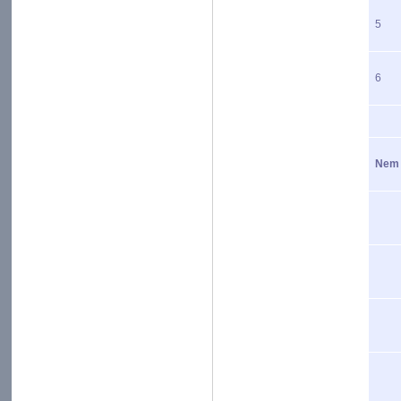
5
6
Nem n