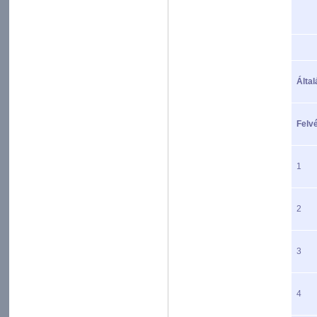
Által
Felvé
1
2
3
4