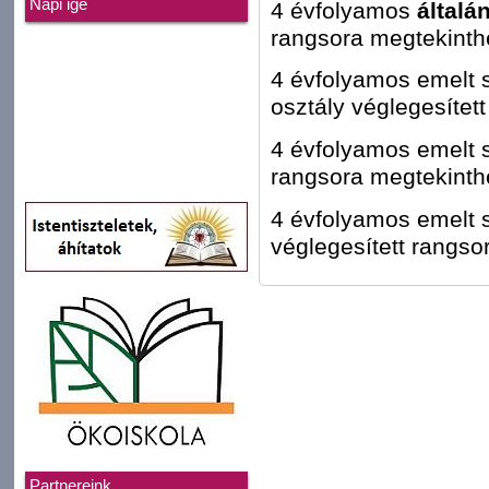
Napi ige
4 évfolyamos
általá
rangsora megtekint
4 évfolyamos emelt 
osztály véglegesítet
4 évfolyamos emelt 
rangsora megtekint
4 évfolyamos emelt 
véglegesített rangs
Partnereink