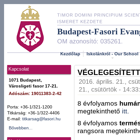
TIMOR DOMINI PRINCIPIUM SCIEN
ISMERET KEZDETE
Budapest-Fasori Evan
OM azonosító: 035261.
Kezdőlap
Iskolánkról - Our School
Kapcsolat
VÉGLEGESÍTETT
1071 Budapest,
2016. április. 21., csü
Városligeti fasor 17-21.
21., csütörtök - 14:33
Adószám: 19011383-2-42
8 évfolyamos
humán
Porta: +36-1/321-1200
megtekinthető
itt.
Titkárság: +36-1/322-4406
E-mail:
titkarsag@fasori.hu
8 évfolyamos
termés
Bővebben...
rangsora megtekint