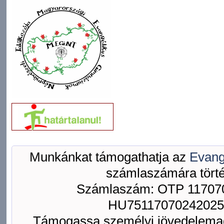
Munkánkat támogathatja az
Evang
számlaszámára törté
Számlaszám: OTP 117070
HU75117070242025
Támogassa személyi jövedelemad