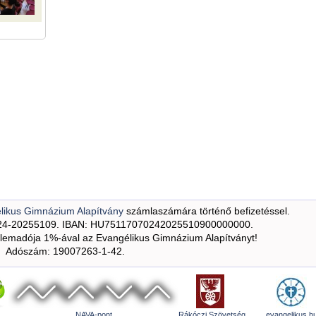
likus Gimnázium Alapítvány
számlaszámára történő befizetéssel.
24-20255109. IBAN: HU75117070242025510900000000.
emadója 1%-ával az Evangélikus Gimnázium Alapítványt!
Adószám: 19007263-1-42.
NAVA-pont
Rákóczi Szövetség
evangelikus.h