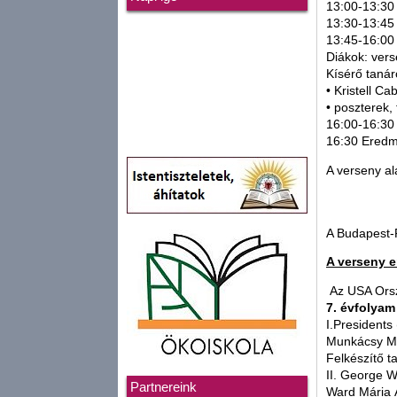
13:00-13:30 
13:30-13:45
13:45-16:00
Diákok: ver
Kísérő tanár
• Kristell C
• poszterek,
16:00-16:30
16:30 Eredm
A verseny al
A Budapest-
A verseny 
Az USA Orsz
7. évfolyam
I.Presidents
Munkácsy Mih
Felkészítő t
II. George W
Partnereink
Ward Mária Á