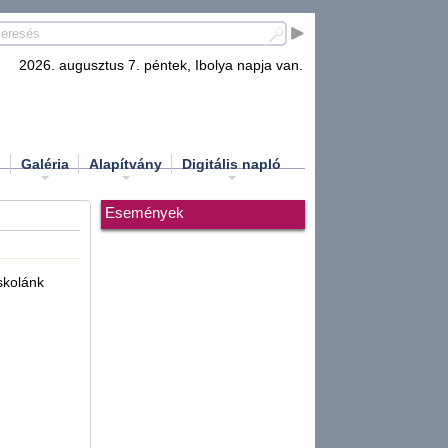
2026. augusztus 7. péntek, Ibolya napja van.
d
Galéria
Alapítvány
Digitális napló
Események
skolánk