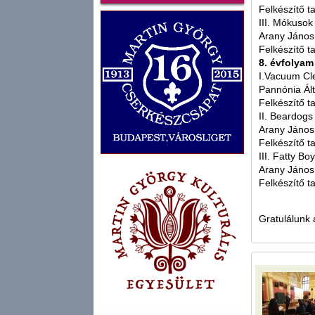
Felkészítő t
III. Mókusok
Arany János 
Felkészítő t
8. évfolyam
I.Vacuum Cl
Pannónia Ált
Felkészítő t
II. Beardogs
Arany János 
Felkészítő t
III. Fatty Bo
Arany János 
Felkészítő t
Gratulálunk 