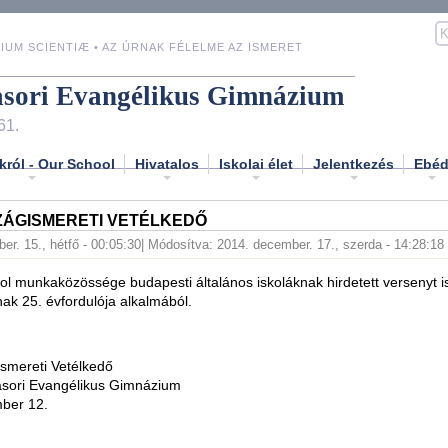
IUM SCIENTIÆ • AZ ÚRNAK FÉLELME AZ ISMERET
asori Evangélikus Gimnázium
61.
król - Our School
Hivatalos
Iskolai élet
Jelentkezés
Ebé
ZÁGISMERETI VETÉLKEDŐ
er. 15., hétfő - 00:05:30
| Módosítva: 2014. december. 17., szerda - 14:28:18
ol munkaközössége budapesti általános iskoláknak hirdetett versenyt i
nak 25. évfordulója alkalmából.
smereti Vetélkedő
sori Evangélikus Gimnázium
ber 12.