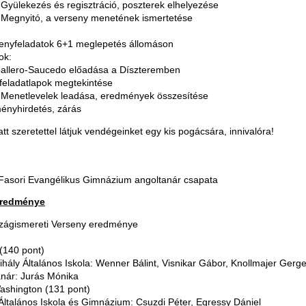
Gyülekezés és regisztráció, poszterek elhelyezése
 Megnyitó, a verseny menetének ismertetése
senyfeladatok 6+1 meglepetés állomáson
ok:
aballero-Saucedo előadása a Díszteremben
 feladatlapok megtekintése
 Menetlevelek leadása, eredmények összesítése
ényhirdetés, zárás
att szeretettel látjuk vendégeinket egy kis pogácsára, innivalóra!
Fasori Evangélikus Gimnázium angoltanár csapata
eredménye
ágismereti Verseny eredménye
 (140 pont)
ály Általános Iskola: Wenner Bálint, Visnikar Gábor, Knollmajer Gerge
anár: Jurás Mónika
ashington (131 pont)
ltalános Iskola és Gimnázium: Csuzdi Péter, Egressy Dániel