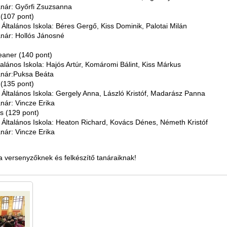
anár: Győrfi Zsuzsanna
 (107 pont)
Általános Iskola: Béres Gergő, Kiss Dominik, Palotai Milán
anár: Hollós Jánosné
eaner (140 pont)
alános Iskola: Hajós Artúr, Komáromi Bálint, Kiss Márkus
anár:Puksa Beáta
 (135 pont)
Általános Iskola: Gergely Anna, László Kristóf, Madarász Panna
anár: Vincze Erika
ys (129 pont)
Általános Iskola: Heaton Richard, Kovács Dénes, Németh Kristóf
anár: Vincze Erika
a versenyzőknek és felkészítő tanáraiknak!