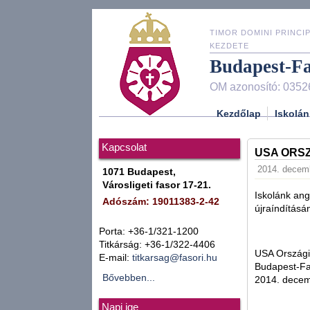
TIMOR DOMINI PRINCIP
KEZDETE
Budapest-F
OM azonosító: 0352
Kezdőlap
Iskolán
Kapcsolat
USA ORS
2014. decemb
1071 Budapest,
Városligeti fasor 17-21.
Iskolánk ang
Adószám: 19011383-2-42
újraíndításá
Porta: +36-1/321-1200
Titkárság: +36-1/322-4406
USA Országi
E-mail:
titkarsag@fasori.hu
Budapest-Fa
Bővebben...
2014. decem
Napi ige