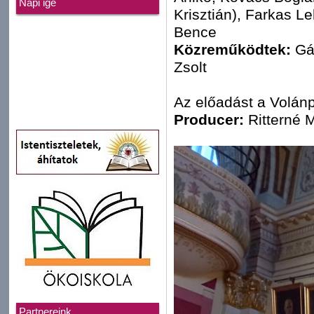
Napi ige
Krisztián), Farkas L
Bence
Közreműködtek:
Gál
Zsolt
Az előadást a Volán
Producer:
Ritterné 
Partnereink