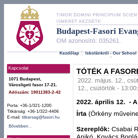
TIMOR DOMINI PRINCIPIUM SCIEN
ISMERET KEZDETE
Budapest-Fasori Evan
OM azonosító: 035261.
Kezdőlap
Iskolánkról - Our School
Kapcsolat
TÓTÉK A FASOR
1071 Budapest,
2022. május. 12., csü
Városligeti fasor 17-21.
12., csütörtök - 13:00
Adószám: 19011383-2-42
2022. április 12. - 
Porta: +36-1/321-1200
Titkárság: +36-1/322-4406
Írta
(Örkény műveine
E-mail:
titkarsag@fasori.hu
Bővebben...
Szereplők:
Csabai R
Anikó, Kovács Boglár