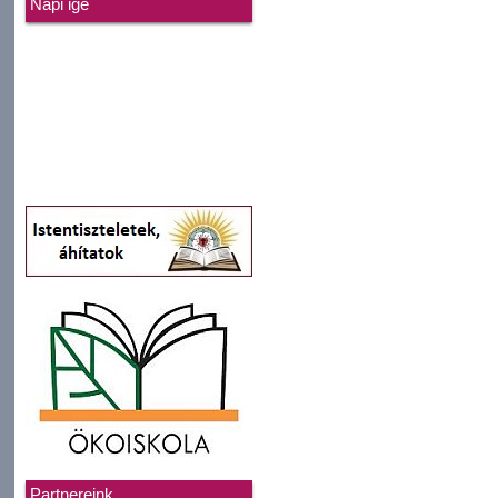
Napi ige
Partnereink