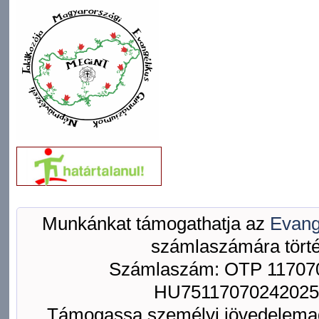
Munkánkat támogathatja az
Evang
számlaszámára törté
Számlaszám: OTP 117070
HU75117070242025
Támogassa személyi jövedelemad