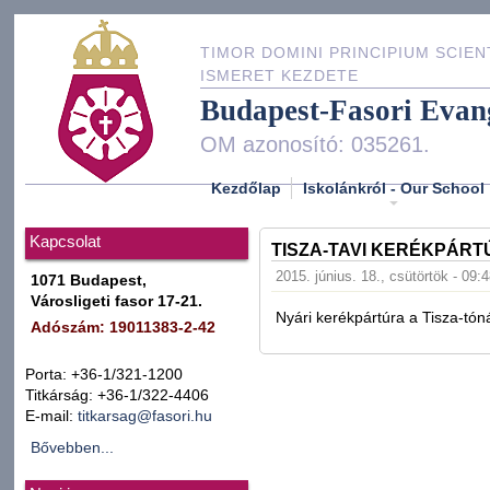
TIMOR DOMINI PRINCIPIUM SCIEN
ISMERET KEZDETE
Budapest-Fasori Evan
OM azonosító: 035261.
Kezdőlap
Iskolánkról - Our School
Kapcsolat
TISZA-TAVI KERÉKPÁRT
2015. június. 18., csütörtök - 09:
1071 Budapest,
Városligeti fasor 17-21.
Nyári kerékpártúra a Tisza-tón
Adószám: 19011383-2-42
Porta: +36-1/321-1200
Titkárság: +36-1/322-4406
E-mail:
titkarsag@fasori.hu
Bővebben...