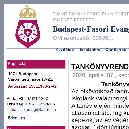
TIMOR DOMINI PRINCIPIUM SCIEN
ISMERET KEZDETE
Budapest-Fasori Evan
OM azonosító: 035261.
Kezdőlap
Iskolánkról - Our School
Kapcsolat
TANKÖNYVRENDE
1071 Budapest,
2020. április. 07., ke
Városligeti fasor 17-21.
Tankönyv
Adószám: 19011383-2-42
Az elkövetkező tanév
iskolánk valamennyi 
Porta: +36-1/321-1200
Titkárság: +36-1/322-4406
A tanév elején minde
E-mail:
titkarsag@fasori.hu
atlaszokat stb. fog k
Bővebben...
képezik, az év végén
azokat. (Idén június