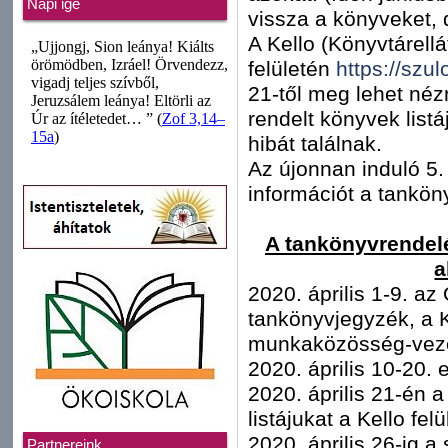
Napi ige
vissza a könyveket, 
A Kello (Könyvtárellá
felületén
https://szul
21-től meg lehet né
rendelt könyvek listáj
hibát találnak.
Az újonnan induló 5.
információt a tankön
A tankönyvrendel
a
2020. április 1-9. az
tankönyvjegyzék, a KE
munkaközösség-vezet
2020. április 10-20. 
2020. április 21-én 
listájukat a Kello fel
2020. április 26-ig a
Partnereink