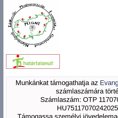
Munkánkat támogathatja az
Evang
számlaszámára törté
Számlaszám: OTP 117070
HU75117070242025
Támogassa személyi jövedelemad