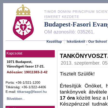
TIMOR DOMINI PRINCIPIUM SCIEN
ISMERET KEZDETE
Budapest-Fasori Evan
OM azonosító: 035261.
Kezdőlap
Iskolánkról - Our School
Kapcsolat
TANKÖNYVOSZTÁ
1071 Budapest,
2013. szeptember. 05.
Városligeti fasor 17-21.
Adószám: 19011383-2-42
Tisztelt Szülők!
Porta: +36-1/321-1200
Értesítjük Önöket,
Titkárság: +36-1/322-4406
tankönyvek átvétel
E-mail:
titkarsag@fasori.hu
17 óra
között lesz a
Bővebben...
Készpénzzel tudnak