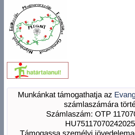
Munkánkat támogathatja az
Evang
számlaszámára törté
Számlaszám: OTP 117070
HU75117070242025
Támogassa személyi jövedelemad