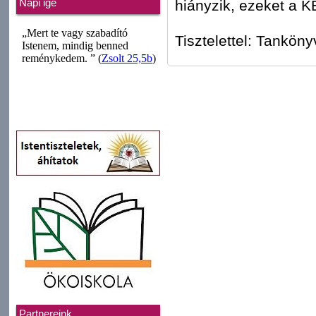
hiányzik, ezeket a K
Napi ige
Tisztelettel: Tanköny
Partnereink