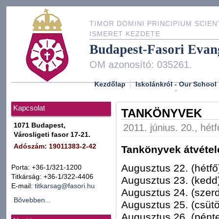
TIMOR DOMINI PRINCIPIUM SCIEN
ISMERET KEZDETE
Budapest-Fasori Evan
OM azonosító: 035261.
Kezdőlap
Iskolánkról - Our School
Kapcsolat
TANKÖNYVEK
1071 Budapest,
2011. június. 20., hét
Városligeti fasor 17-21.
Adószám: 19011383-2-42
Tankönyvek átvétele
Augusztus 22. (hétfő
Porta: +36-1/321-1200
Titkárság: +36-1/322-4406
Augusztus 23. (kedd)
E-mail:
titkarsag@fasori.hu
Augusztus 24. (szerd
Bővebben...
Augusztus 25. (csütö
Augusztus 26. (pénte