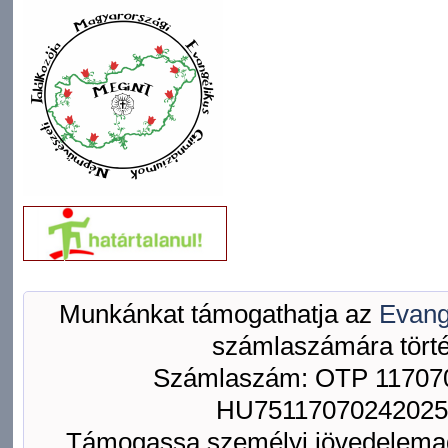
Munkánkat támogathatja az
Evang
számlaszámára törté
Számlaszám: OTP 117070
HU75117070242025
Támogassa személyi jövedelemad