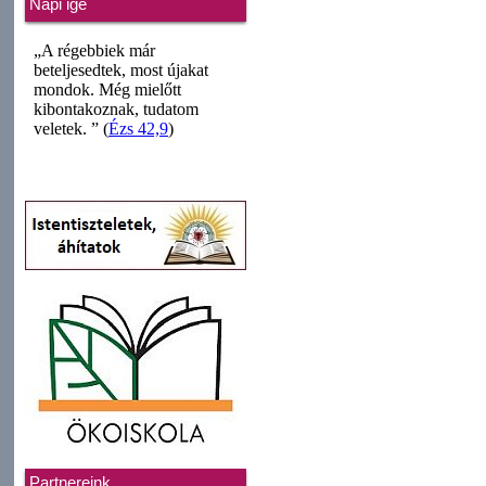
Napi ige
Partnereink