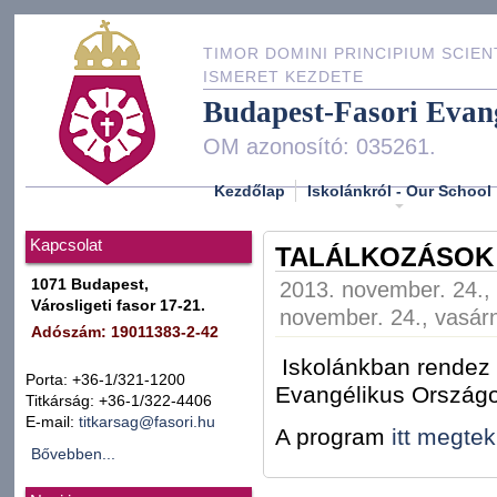
TIMOR DOMINI PRINCIPIUM SCIEN
ISMERET KEZDETE
Budapest-Fasori Evan
OM azonosító: 035261.
Kezdőlap
Iskolánkról - Our School
Kapcsolat
TALÁLKOZÁSOK
1071 Budapest,
2013. november. 24.,
Városligeti fasor 17-21.
november. 24., vasár
Adószám: 19011383-2-42
Iskolánkban rendez 
Porta: +36-1/321-1200
Evangélikus Orszá
Titkárság: +36-1/322-4406
E-mail:
titkarsag@fasori.hu
A program
itt megtek
Bővebben...