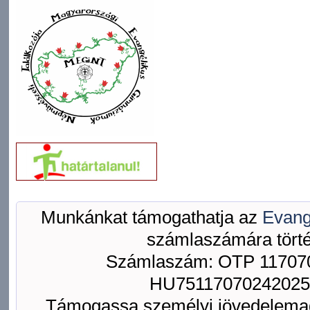
Munkánkat támogathatja az
Evang
számlaszámára törté
Számlaszám: OTP 117070
HU75117070242025
Támogassa személyi jövedelemad