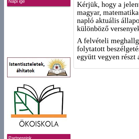
Napi ige
Kérjük, hogy a jele
magyar, matematika),
napló aktuális állap
különböző versenyek
A felvételi meghallga
folytatott beszélget
együtt vegyen részt 
Partnereink