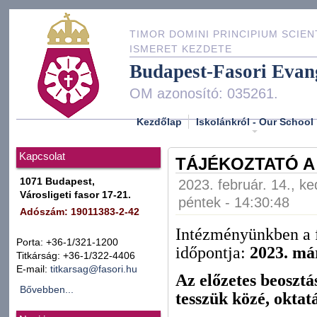
TIMOR DOMINI PRINCIPIUM SCIEN
ISMERET KEZDETE
Budapest-Fasori Evan
OM azonosító: 035261.
Kezdőlap
Iskolánkról - Our School
Kapcsolat
TÁJÉKOZTATÓ A
1071 Budapest,
2023. február. 14., ke
Városligeti fasor 17-21.
péntek - 14:30:48
Adószám: 19011383-2-42
Intézményünkben a f
Porta: +36-1/321-1200
időpontja:
2023. már
Titkárság: +36-1/322-4406
E-mail:
titkarsag@fasori.hu
Az előzetes beosztá
Bővebben...
tesszük közé, oktatá