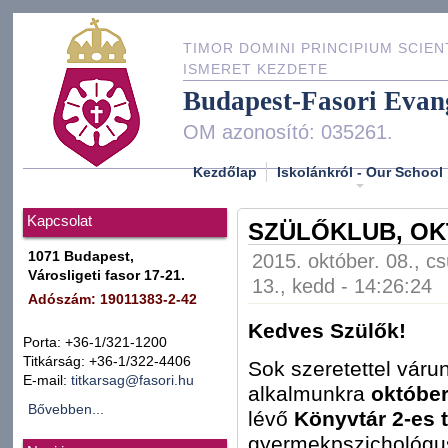
TIMOR DOMINI PRINCIPIUM SCIEN
ISMERET KEZDETE
Budapest-Fasori Evan
OM azonosító: 035261.
Kezdőlap
Iskolánkról - Our School
Kapcsolat
SZÜLŐKLUB, O
1071 Budapest,
2015. október. 08., cs
Városligeti fasor 17-21.
13., kedd - 14:26:24
Adószám: 19011383-2-42
Kedves Szülők!
Porta: +36-1/321-1200
Titkárság: +36-1/322-4406
Sok szeretettel váru
E-mail:
titkarsag@fasori.hu
alkalmunkra
október
Bővebben...
lévő
Könyvtár 2-es 
gyermekpszichológus 