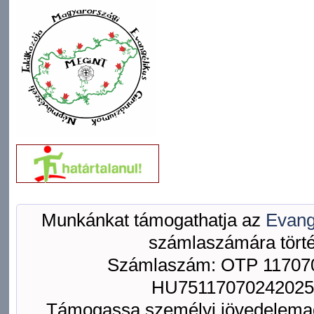
Munkánkat támogathatja az
Evang
számlaszámára törté
Számlaszám: OTP 117070
HU75117070242025
Támogassa személyi jövedelemad