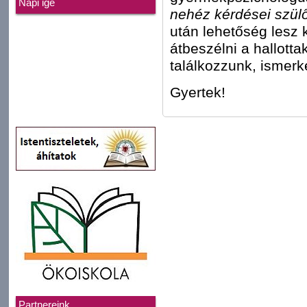
Napi ige
nehéz kérdései szül
után lehetőség lesz 
átbeszélni a hallotta
találkozzunk, ismer
Gyertek!
Partnereink