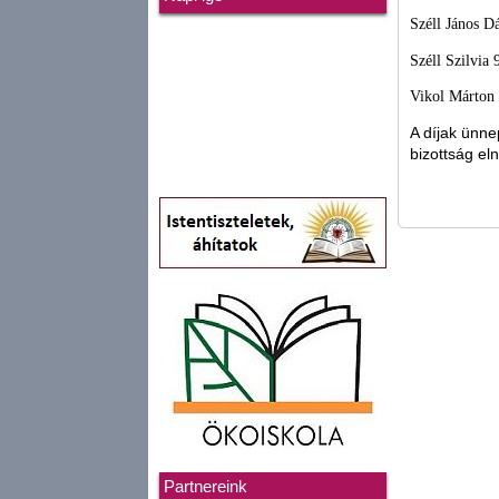
Széll János Dá
Széll Szilvia
Vikol Márton 
A díjak ünn
bizottság el
Partnereink