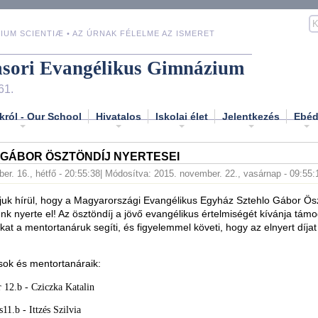
IUM SCIENTIÆ • AZ ÚRNAK FÉLELME AZ ISMERET
asori Evangélikus Gimnázium
61.
król - Our School
Hivatalos
Iskolai élet
Jelentkezés
Ebé
 GÁBOR ÖSZTÖNDÍJ NYERTESEI
er. 16., hétfő - 20:55:38
| Módosítva: 2015. november. 22., vasárnap - 09:55:
uk hírül, hogy a Magyarországi Evangélikus Egyház Sztehlo Gábor Ösz
unk nyerte el! Az ösztöndíj a jövő evangélikus értelmiségét kívánja támo
kat a mentortanáruk segíti, és figyelemmel követi, hogy az elnyert díjat 
sok és mentortanáraik:
r 12.b - Cziczka Katalin
11.b - Ittzés Szilvia