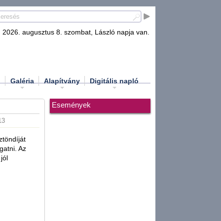
2026. augusztus 8. szombat, László napja van.
d
Galéria
Alapítvány
Digitális napló
Események
13
töndíját
gatni. Az
jól