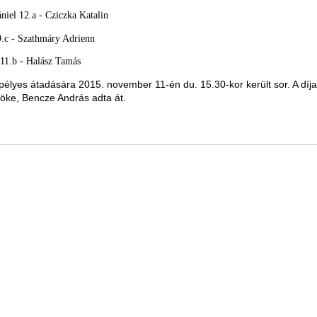
niel 12.a - Cziczka Katalin
 9.c - Szathmáry Adrienn
11.b - Halász Tamás
epélyes átadására
2015. november 11-én du. 15.30-kor került sor. A díja
nöke, Bencze András adta át.