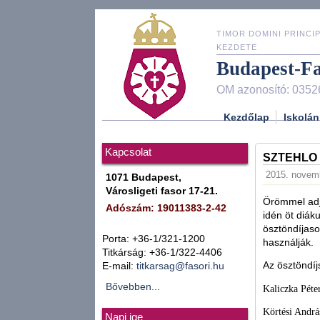
TIMOR DOMINI PRINCIP
KEZDETE
Budapest-F
OM azonosító: 0352
Kezdőlap
Iskolán
Kapcsolat
SZTEHLO
2015. novemb
1071 Budapest,
Városligeti fasor 17-21.
Örömmel adj
Adószám: 19011383-2-42
idén öt diák
ösztöndíjaso
Porta: +36-1/321-1200
használják.
Titkárság: +36-1/322-4406
Az ösztöndíj
E-mail:
titkarsag@fasori.hu
Bővebben...
Kaliczka Péte
Körtési András
Napi ige