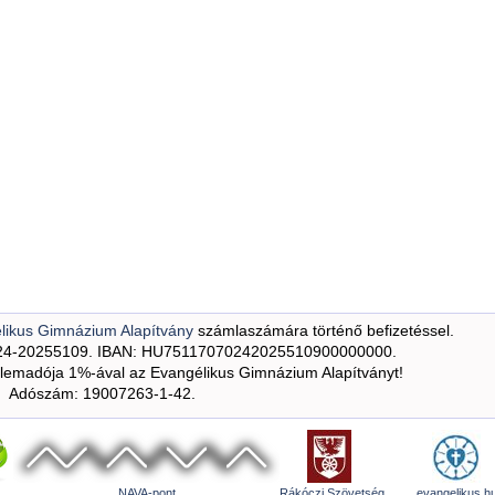
likus Gimnázium Alapítvány
számlaszámára történő befizetéssel.
24-20255109. IBAN: HU75117070242025510900000000.
emadója 1%-ával az Evangélikus Gimnázium Alapítványt!
Adószám: 19007263-1-42.
NAVA-pont
Rákóczi Szövetség
evangelikus.h