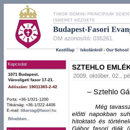
TIMOR DOMINI PRINCIPIUM SCIEN
ISMERET KEZDETE
Budapest-Fasori Evan
OM azonosító: 035261.
Kezdőlap
Iskolánkról - Our School
Kapcsolat
SZTEHLO EMLÉ
1071 Budapest,
2009. október. 02., p
Városligeti fasor 17-21.
Adószám: 19011383-2-42
– Sztehlo G
Porta: +36-1/321-1200
Titkárság: +36-1/322-4406
Még tavasszal, eg
E-mail:
titkarsag@fasori.hu
előtti napokban su
Bővebben...
hitoktató és történ
Gábor fasori diák (