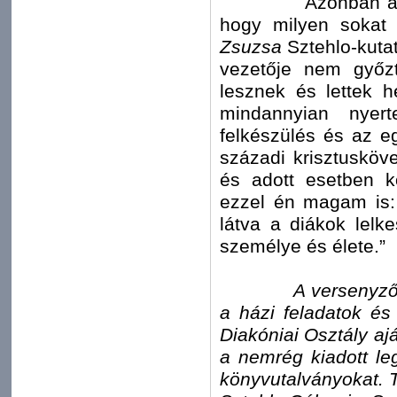
Azonban az egyi
hogy milyen sokat
Zsuzsa
Sztehlo-kuta
vezetője nem győzt
lesznek és lettek h
mindannyian nyer
felkészülés és az eg
századi krisztusköv
és adott esetben kö
ezzel én magam is: 
látva a diákok lelk
személye és élete.”
A versenyző
a házi feladatok és
Diakóniai Osztály ajá
a nemrég kiadott le
könyvutalványokat. 