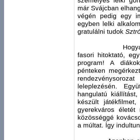
személyes lelki gon
már Svájcban elhangz
végén pedig egy im
egyben lelki alkalo
gratulálni tudok
Sztr
Hogyan látta a
fasori hitoktató, eg
program! A diáko
pénteken megérkezt
rendezvénysoroz
leleplezésén. Eg
hangulatú kiállítás
készült játékfilme
gyerekváros életét
közösséggé kovácsol
a múltat. Így indult