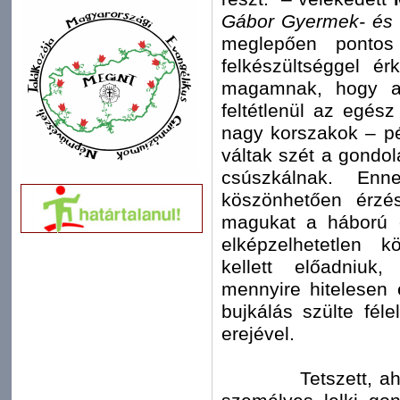
Gábor Gyermek- és I
meglepően pontos 
felkészültséggel ér
magamnak, hogy a 
feltétlenül az egés
nagy korszakok – pé
váltak szét a gondol
csúszkálnak. Enn
köszönhetően érzé
magukat a háború 
elképzelhetetlen k
kellett előadniuk
mennyire hitelesen é
bujkálás szülte fél
erejével.
Tetszett, ahogy a