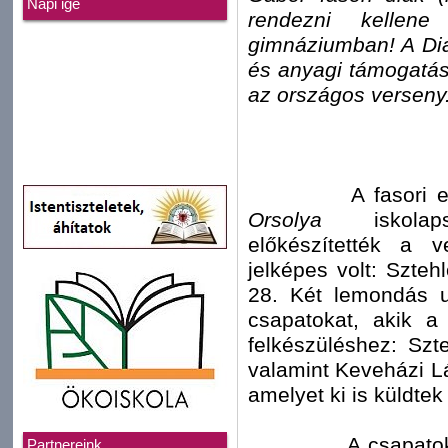
Napi ige
rendezni kellen
gimnáziumban! A Diak
és anyagi támogatás
az országos verseny
A fasori evangél
Orsolya
iskolaps
előkészítették a v
jelképes volt: Szteh
28. Két lemondás ut
csapatokat, akik 
felkészüléshez: Szt
valamint Keveházi Lá
amelyet ki is küldte
A csapatoknak tiz
Partnereink