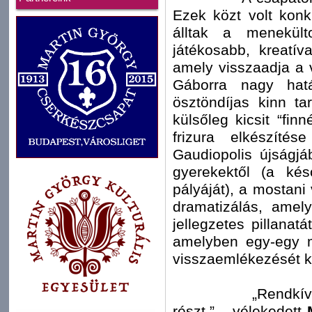
Ezek közt volt konk
álltak a menekült
játékosabb, kreatí
amely visszaadja a v
Gáborra nagy hat
ösztöndíjas kinn t
külsőleg kicsit “finn
frizura elkészíté
Gaudiopolis újságj
gyerekektől (a kés
pályáját), a mostani 
dramatizálás, amel
jellegzetes pillanatá
amelyben egy-egy má
visszaemlékezését ke
„Rendkívül szín
részt.” – vélekedett