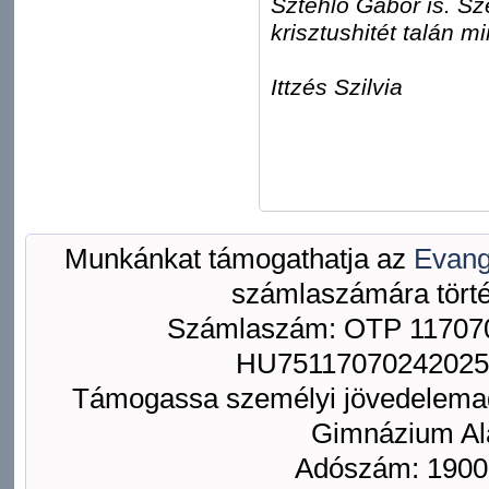
Sztehlo Gábor is. Sz
krisztushitét talán 
Ittzés Szilvia
Munkánkat támogathatja az
Evang
számlaszámára törté
Számlaszám: OTP 117070
HU75117070242025
Támogassa személyi jövedelemad
Gimnázium Ala
Adószám: 1900