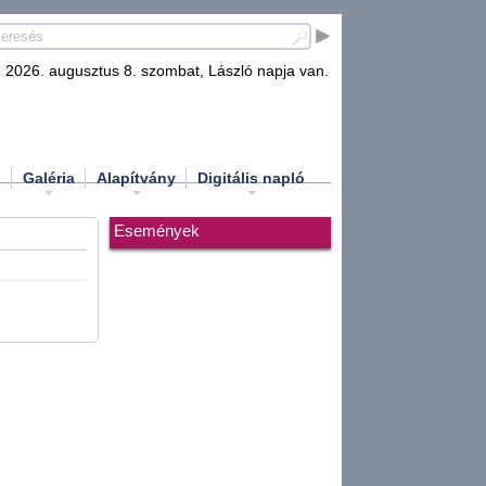
2026. augusztus 8. szombat, László napja van.
d
Galéria
Alapítvány
Digitális napló
Események