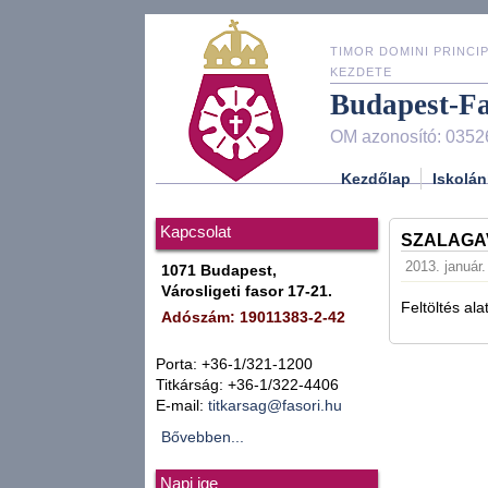
TIMOR DOMINI PRINCIP
KEZDETE
Budapest-F
OM azonosító: 0352
Kezdőlap
Iskolán
Kapcsolat
SZALAGA
2013. január.
1071 Budapest,
Városligeti fasor 17-21.
Feltöltés alat
Adószám: 19011383-2-42
Porta: +36-1/321-1200
Titkárság: +36-1/322-4406
E-mail:
titkarsag@fasori.hu
Bővebben...
Napi ige