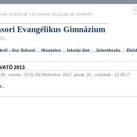
IUM SCIENTIÆ • AZ ÚRNAK FÉLELME AZ ISMERET
asori Evangélikus Gimnázium
61.
król - Our School
Hivatalos
Iskolai élet
Jelentkezés
Ebé
VATÓ 2013
 09., szerda - 23:51:43
| Módosítva: 2013. január. 24., csütörtök - 22:09:17
t...