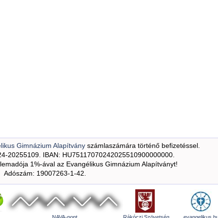
likus Gimnázium Alapítvány
számlaszámára történő befizetéssel.
24-20255109. IBAN: HU75117070242025510900000000.
emadója 1%-ával az Evangélikus Gimnázium Alapítványt!
Adószám: 19007263-1-42.
NAVA-pont
Rákóczi Szövetség
evangelikus.h