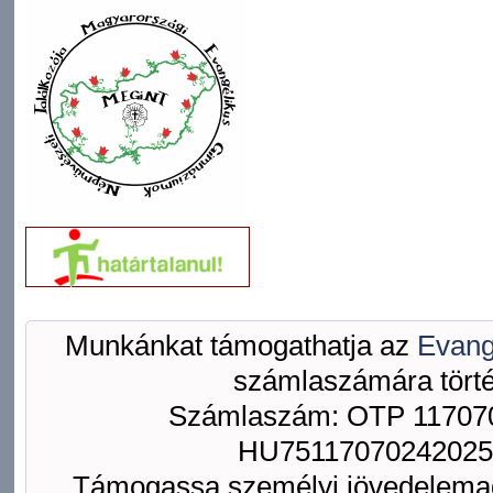
Munkánkat támogathatja az
Evang
számlaszámára törté
Számlaszám: OTP 117070
HU75117070242025
Támogassa személyi jövedelemad