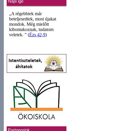
Napi ige
Partnereink