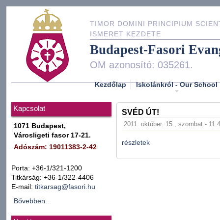
TIMOR DOMINI PRINCIPIUM SCIEN
ISMERET KEZDETE
Budapest-Fasori Evan
OM azonosító: 035261.
Kezdőlap
Iskolánkról - Our School
Kapcsolat
SVÉD ÚT!
2011. október. 15., szombat - 11:
1071 Budapest,
Városligeti fasor 17-21.
részletek
Adószám: 19011383-2-42
Porta: +36-1/321-1200
Titkárság: +36-1/322-4406
E-mail:
titkarsag@fasori.hu
Bővebben...