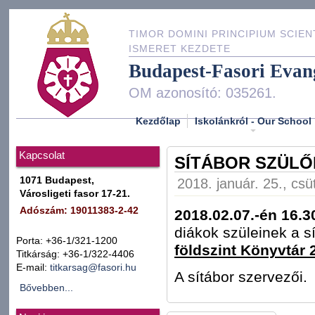
TIMOR DOMINI PRINCIPIUM SCIEN
ISMERET KEZDETE
Budapest-Fasori Evan
OM azonosító: 035261.
Kezdőlap
Iskolánkról - Our School
Kapcsolat
SÍTÁBOR SZÜLŐI
1071 Budapest,
2018. január. 25., csü
Városligeti fasor 17-21.
Adószám: 19011383-2-42
2018.02.07.-én 16.3
diákok szüleinek a s
Porta: +36-1/321-1200
földszint Könyvtár 2
Titkárság: +36-1/322-4406
E-mail:
titkarsag@fasori.hu
A sítábor szervezői.
Bővebben...