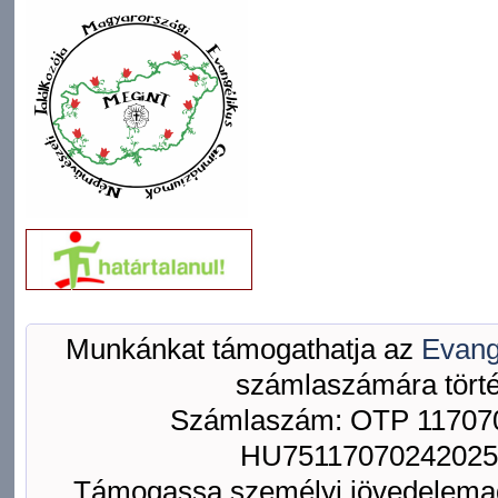
Munkánkat támogathatja az
Evang
számlaszámára törté
Számlaszám: OTP 117070
HU75117070242025
Támogassa személyi jövedelemad