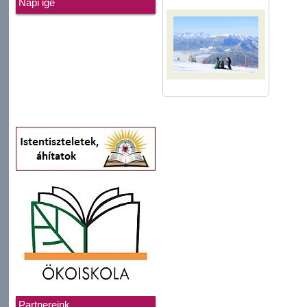
Napi ige
Partnereink