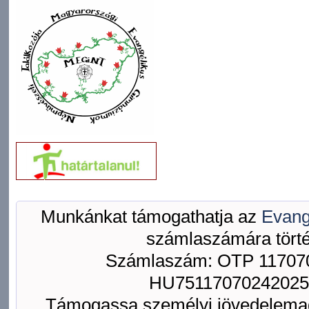
Munkánkat támogathatja az
Evang
számlaszámára törté
Számlaszám: OTP 117070
HU75117070242025
Támogassa személyi jövedelemad