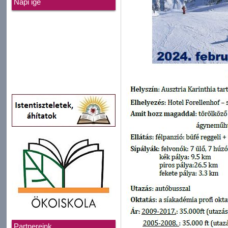
Napi ige
Partnereink