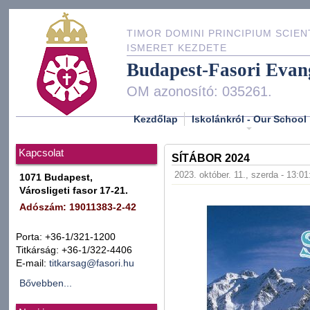
TIMOR DOMINI PRINCIPIUM SCIEN
ISMERET KEZDETE
Budapest-Fasori Evan
OM azonosító: 035261.
Kezdőlap
Iskolánkról - Our School
Kapcsolat
SÍTÁBOR 2024
2023. október. 11., szerda - 13:01
1071 Budapest,
Városligeti fasor 17-21.
Adószám: 19011383-2-42
Porta: +36-1/321-1200
Titkárság: +36-1/322-4406
E-mail:
titkarsag@fasori.hu
Bővebben...