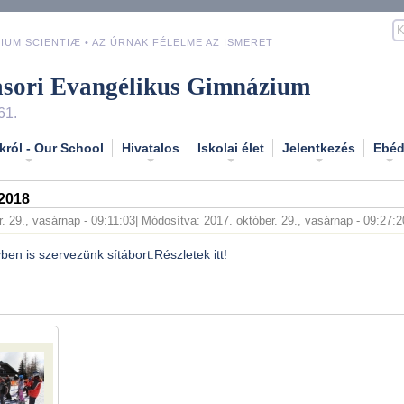
IUM SCIENTIÆ • AZ ÚRNAK FÉLELME AZ ISMERET
asori Evangélikus Gimnázium
61.
król - Our School
Hivatalos
Iskolai élet
Jelentkezés
Ebé
2018
. 29., vasárnap - 09:11:03
| Módosítva: 2017. október. 29., vasárnap - 09:27:2
vben is szervezünk sítábort.Részletek itt!