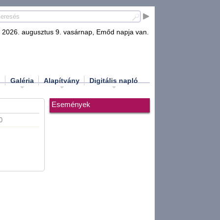
2026. augusztus 9. vasárnap, Emőd napja van.
d
Galéria
Alapítvány
Digitális napló
Események
0