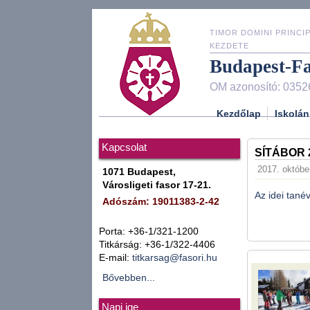
TIMOR DOMINI PRINCIP
KEZDETE
Budapest-F
OM azonosító: 0352
Kezdőlap
Iskolán
Kapcsolat
SÍTÁBOR 
2017. október
1071 Budapest,
Városligeti fasor 17-21.
Az idei tané
Adószám: 19011383-2-42
Porta: +36-1/321-1200
Titkárság: +36-1/322-4406
E-mail:
titkarsag@fasori.hu
Bővebben...
Napi ige