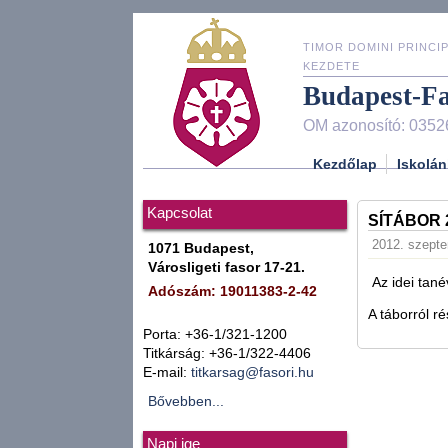
TIMOR DOMINI PRINCIP
KEZDETE
Budapest-F
OM azonosító: 0352
Kezdőlap
Iskolán
Kapcsolat
SÍTÁBOR 
2012. szepte
1071 Budapest,
Városligeti fasor 17-21.
Az idei tané
Adószám: 19011383-2-42
A táborról r
Porta: +36-1/321-1200
Titkárság: +36-1/322-4406
E-mail:
titkarsag@fasori.hu
Bővebben...
Napi ige