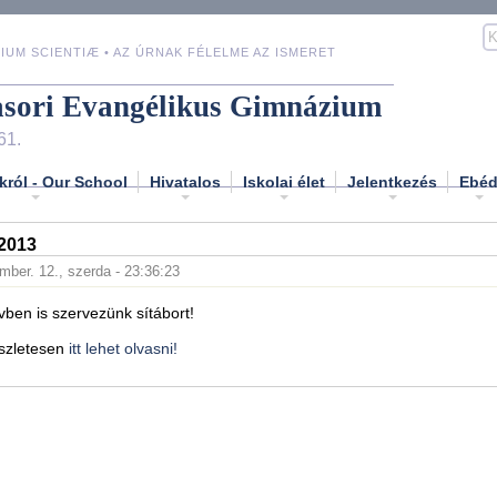
IUM SCIENTIÆ • AZ ÚRNAK FÉLELME AZ ISMERET
asori Evangélikus Gimnázium
61.
król - Our School
Hivatalos
Iskolai élet
Jelentkezés
Ebé
2013
mber. 12., szerda - 23:36:23
vben is szervezünk sítábort!
észletesen
itt lehet olvasni!