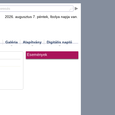
2026. augusztus 7. péntek, Ibolya napja van.
d
Galéria
Alapítvány
Digitális napló
Események