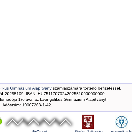
likus Gimnázium Alapítvány
számlaszámára történő befizetéssel.
24-20255109. IBAN: HU75117070242025510900000000.
emadója 1%-ával az Evangélikus Gimnázium Alapítványt!
Adószám: 19007263-1-42.
NAVA-pont
Rákóczi Szövetség
evangelikus.h