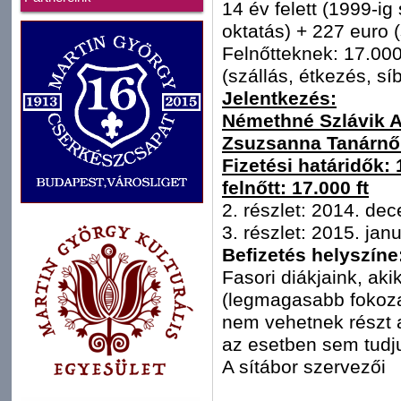
14 év felett (1999-ig 
oktatás) + 227 euro (
Felnőtteknek: 17.000 
(szállás, étkezés, síb
Jelentkezés:
Némethné Szlávik A
Zsuzsanna Tanárnő
Fizetési határidők: 1
felnőtt: 17.000 ft
2. részlet: 2014. de
3. részlet: 2015. jan
Befizetés helyszíne
Fasori diákjaink, aki
(legmagasabb fokozat
nem vehetnek részt a
az esetben sem tudju
A sítábor szervezői