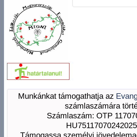
Munkánkat támogathatja az
Evang
számlaszámára törté
Számlaszám: OTP 117070
HU75117070242025
Támogassa személyi jövedelemad