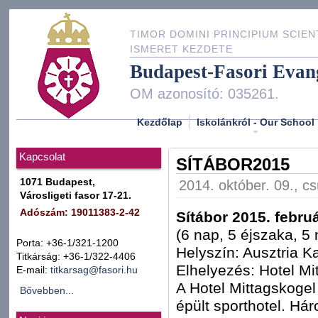
TIMOR DOMINI PRINCIPIUM SCIEN
ISMERET KEZDETE
Budapest-Fasori Evan
OM azonosító: 035261.
Kezdőlap
Iskolánkról - Our School
Kapcsolat
SÍTÁBOR2015
1071 Budapest,
2014. október. 09., cs
Városligeti fasor 17-21.
Adószám: 19011383-2-42
Sítábor 2015. februá
(6 nap, 5 éjszaka, 5 
Porta: +36-1/321-1200
Helyszín: Ausztria Ka
Titkárság: +36-1/322-4406
Elhelyezés: Hotel Mi
E-mail:
titkarsag@fasori.hu
A Hotel Mittagskogel
Bővebben...
épült sporthotel. Hár