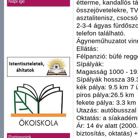
étterme, kandallós tá
Napi ige
összejövetelekre, TV
asztalitenisz, csocsó
2-3-4 ágyas fürdős
telefon található.
Ágyneműhuzatot vinni
Ellátás:
Félpanzió: büfé regg
Sípályák:
Magasság 1000 - 19
Sípályák hossza 39.
kék pálya: 9.5 km 7 
piros pálya:26.5 km
fekete pálya: 3.3 km
Utazás: autóbusszal
Oktatás: a síakadémia
Ár: 14 év alatt (2000
biztosítás, oktatás) 
Partnereink