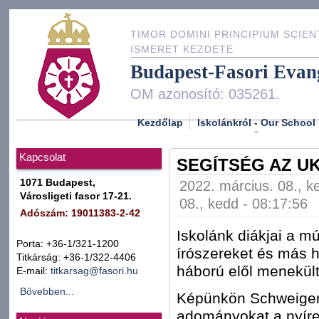
TIMOR DOMINI PRINCIPIUM SCIEN
ISMERET KEZDETE
Budapest-Fasori Evan
OM azonosító: 035261.
Kezdőlap
Iskolánkról - Our School
Kapcsolat
SEGÍTSÉG AZ U
1071 Budapest,
2022. március. 08., k
Városligeti fasor 17-21.
08., kedd - 08:17:56
Adószám: 19011383-2-42
Iskolánk diákjai a mú
Porta: +36-1/321-1200
írószereket és más h
Titkárság: +36-1/322-4406
háború elől menekül
E-mail:
titkarsag@fasori.hu
Bővebben...
Képünkön Schweigert
adományokat a nyíre