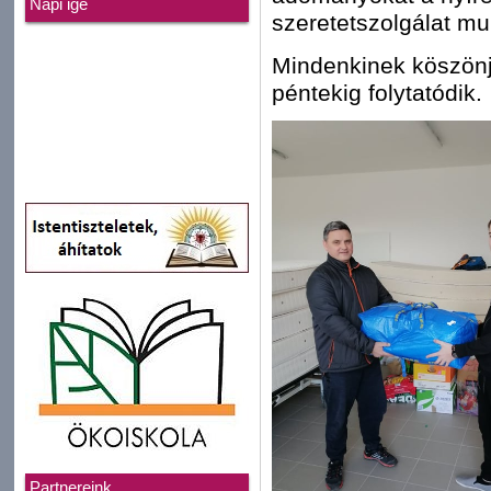
Napi ige
szeretetszolgálat m
Mindenkinek köszönj
péntekig folytatódik.
Partnereink