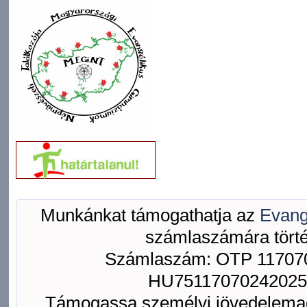
Munkánkat támogathatja az
Evang
számlaszámára törté
Számlaszám: OTP 117070
HU75117070242025
Támogassa személyi jövedelemad