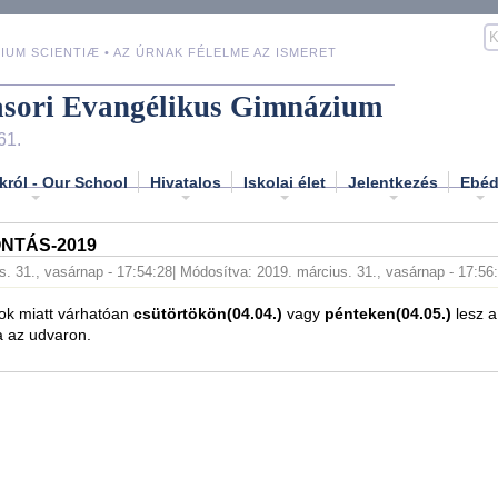
IUM SCIENTIÆ • AZ ÚRNAK FÉLELME AZ ISMERET
asori Evangélikus Gimnázium
61.
król - Our School
Hivatalos
Iskolai élet
Jelentkezés
Ebé
NTÁS-2019
s. 31., vasárnap - 17:54:28
| Módosítva: 2019. március. 31., vasárnap - 17:56
ok miatt várhatóan
csütörtökön(04.04.)
vagy
pénteken(04.05.)
lesz a
a az udvaron.