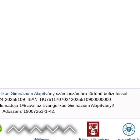
likus Gimnázium Alapítvány
számlaszámára történő befizetéssel.
24-20255109. IBAN: HU75117070242025510900000000.
emadója 1%-ával az Evangélikus Gimnázium Alapítványt!
Adószám: 19007263-1-42.
NAVA-pont
Rákóczi Szövetség
evangelikus.h