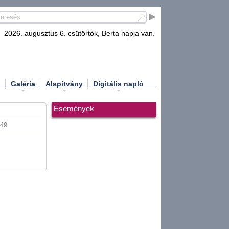
2026. augusztus 6. csütörtök, Berta napja van.
d
Galéria
Alapítvány
Digitális napló
Események
:49