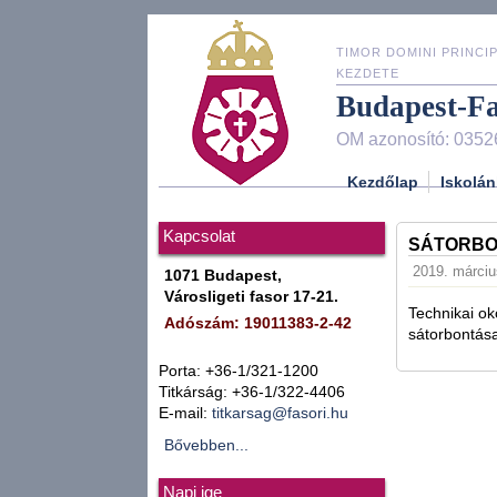
TIMOR DOMINI PRINCIP
KEZDETE
Budapest-F
OM azonosító: 0352
Kezdőlap
Iskolán
Kapcsolat
SÁTORBO
2019. márciu
1071 Budapest,
Városligeti fasor 17-21.
Technikai ok
Adószám: 19011383-2-42
sátorbontás
Porta: +36-1/321-1200
Titkárság: +36-1/322-4406
E-mail:
titkarsag@fasori.hu
Bővebben...
Napi ige