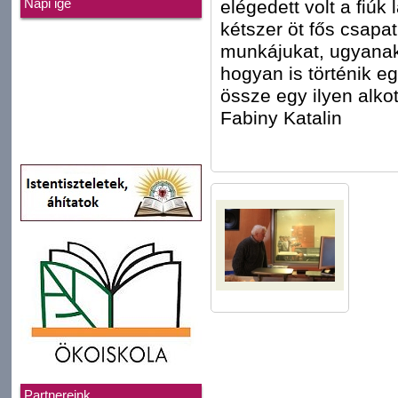
elégedett volt a fiúk
Napi ige
kétszer öt fős csapat
munkájukat, ugyanak
hogyan is történik eg
össze egy ilyen alko
Fabiny Katalin
Partnereink