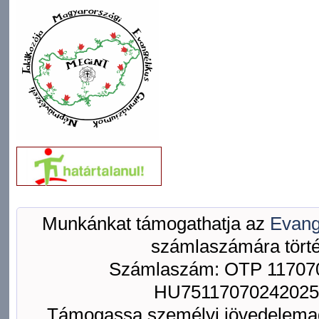
Munkánkat támogathatja az
Evang
számlaszámára törté
Számlaszám: OTP 117070
HU75117070242025
Támogassa személyi jövedelemad