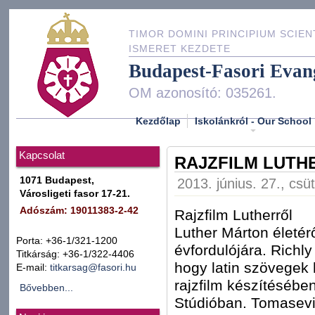
TIMOR DOMINI PRINCIPIUM SCIEN
ISMERET KEZDETE
Budapest-Fasori Evan
OM azonosító: 035261.
Kezdőlap
Iskolánkról - Our School
Kapcsolat
RAJZFILM LUTH
1071 Budapest,
2013. június. 27., csü
Városligeti fasor 17-21.
Adószám: 19011383-2-42
Rajzfilm Lutherről
Luther Márton életérő
Porta: +36-1/321-1200
évfordulójára. Richl
Titkárság: +36-1/322-4406
hogy latin szövegek
E-mail:
titkarsag@fasori.hu
rajzfilm készítésében
Bővebben...
Stúdióban. Tomasevi