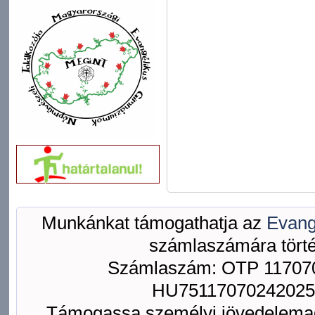
Munkánkat támogathatja az
Evang
számlaszámára törté
Számlaszám: OTP 117070
HU75117070242025
Támogassa személyi jövedelemad