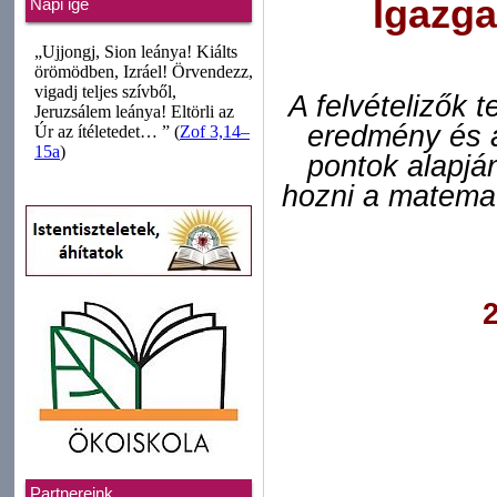
Igazgat
Napi ige
A felvételizők 
eredmény és a 
pontok alapjá
hozni a matemat
2
Partnereink