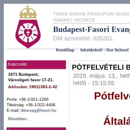
TIMOR DOMINI PRINCIPIUM SCIEN
ISMERET KEZDETE
Budapest-Fasori Evan
OM azonosító: 035261.
Kezdőlap
Iskolánkról - Our School
Kapcsolat
PÓTFELVÉTELI B
1071 Budapest,
2019. május. 13., hét
Városligeti fasor 17-21.
hétfő - 15:15:55
Adószám: 19011383-2-42
Pótfelv
Porta: +36-1/321-1200
Titkárság: +36-1/322-4406
E-mail:
titkarsag@fasori.hu
Által
Bővebben...