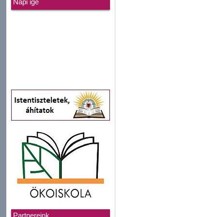
Napi ige
Partnereink