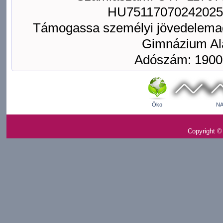
HU75117070242025
Támogassa személyi jövedelemad
Gimnázium Ala
Adószám: 1900
Öko
NA
Copyright ©