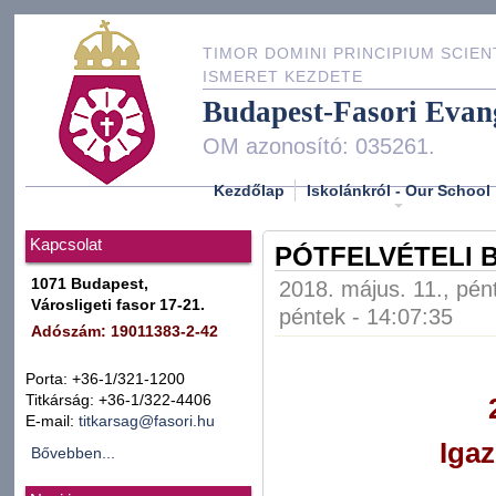
TIMOR DOMINI PRINCIPIUM SCIEN
ISMERET KEZDETE
Budapest-Fasori Evan
OM azonosító: 035261.
Kezdőlap
Iskolánkról - Our School
Kapcsolat
PÓTFELVÉTELI B
1071 Budapest,
2018. május. 11., pén
Városligeti fasor 17-21.
péntek - 14:07:35
Adószám: 19011383-2-42
Porta: +36-1/321-1200
Titkárság: +36-1/322-4406
E-mail:
titkarsag@fasori.hu
Igaz
Bővebben...