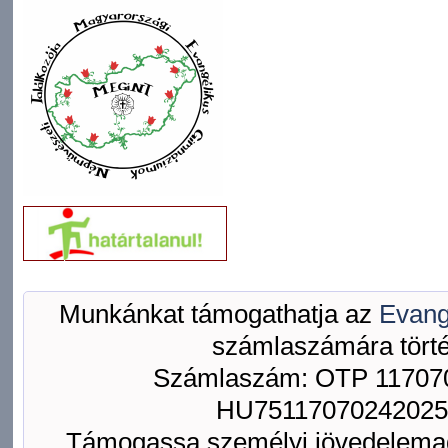
Munkánkat támogathatja az
Evang
számlaszámára törté
Számlaszám: OTP 117070
HU75117070242025
Támogassa személyi jövedelemad