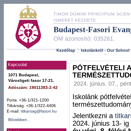
TIMOR DOMINI PRINCIPIUM SCIEN
ISMERET KEZDETE
Budapest-Fasori Evan
OM azonosító: 035261.
Kezdőlap
Iskolánkról - Our School
Kapcsolat
PÓTFELVÉTELI A
TERMÉSZETTUD
1071 Budapest,
Városligeti fasor 17-21.
2024. június. 07., pén
Adószám: 19011383-2-42
Iskolánk pótfelvétel
Porta: +36-1/321-1200
természettudomány
Titkárság: +36-1/322-4406
E-mail:
titkarsag@fasori.hu
Jelentkezni a
titka
Bővebben...
2024. június 13- ig
év végi, 8. félévi