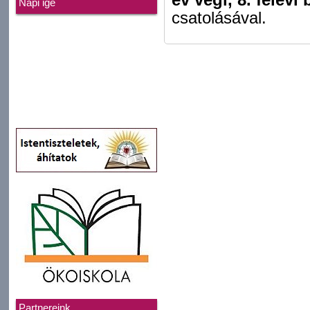
Napi ige
csatolásával.
Partnereink