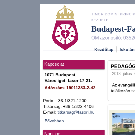
TIMOR DOMINI PRINCIP
KEZDETE
Budapest-F
OM azonosító: 0352
Kezdőlap
Iskolán
Kapcsolat
PEDAGÓG
2013. július.
1071 Budapest,
Városligeti fasor 17-21.
Az evangélik
Adószám: 19011383-2-42
találkozón s
Porta: +36-1/321-1200
Titkárság: +36-1/322-4406
E-mail:
titkarsag@fasori.hu
Bővebben...
Napi ige