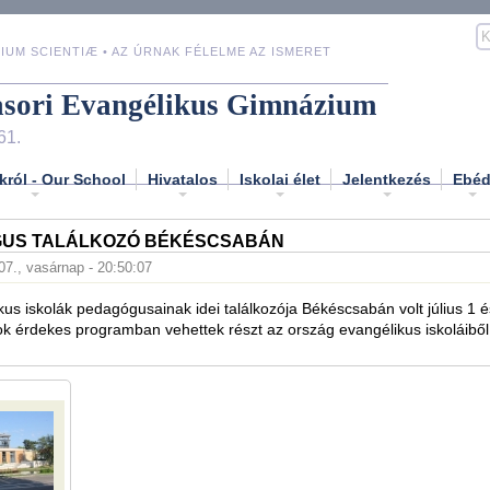
IUM SCIENTIÆ • AZ ÚRNAK FÉLELME AZ ISMERET
asori Evangélikus Gimnázium
61.
król - Our School
Hivatalos
Iskolai élet
Jelentkezés
Ebé
US TALÁLKOZÓ BÉKÉSCSABÁN
 07., vasárnap - 20:50:07
us iskolák pedagógusainak idei találkozója Békéscsabán volt július 1 és
ok érdekes programban vehettek részt az ország evangélikus iskoláiből