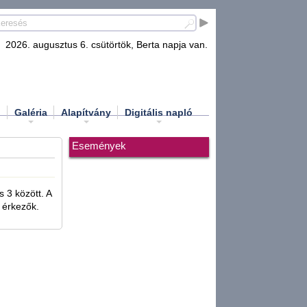
2026. augusztus 6. csütörtök, Berta napja van.
d
Galéria
Alapítvány
Digitális napló
Események
 3 között. A
 érkezők.