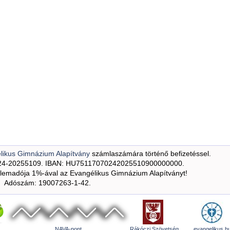
likus Gimnázium Alapítvány
számlaszámára történő befizetéssel.
24-20255109. IBAN: HU75117070242025510900000000.
emadója 1%-ával az Evangélikus Gimnázium Alapítványt!
Adószám: 19007263-1-42.
NAVA-pont
Rákóczi Szövetség
evangelikus.h