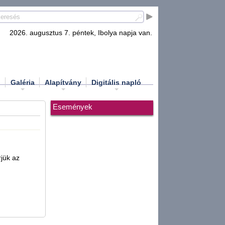
2026. augusztus 7. péntek, Ibolya napja van.
d
Galéria
Alapítvány
Digitális napló
Események
jük az