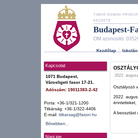
TIMOR DOMINI PRINCIP
KEZDETE
Budapest-F
OM azonosító: 0352
Kezdőlap
Iskolán
Kapcsolat
OSZTÁLYO
2022. augusz
1071 Budapest,
Városligeti fasor 17-21.
Osztályozó 
Adószám: 19011383-2-42
2022. augusz
érintetteket
Porta: +36-1/321-1200
Titkárság: +36-1/322-4406
A beosztást 
E-mail:
titkarsag@fasori.hu
Bővebben...
Napi ige