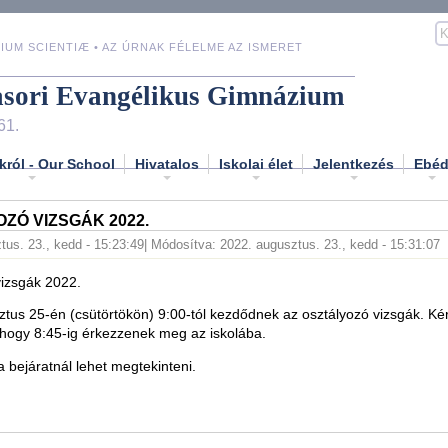
IUM SCIENTIÆ • AZ ÚRNAK FÉLELME AZ ISMERET
asori Evangélikus Gimnázium
61.
król - Our School
Hivatalos
Iskolai élet
Jelentkezés
Ebé
ZÓ VIZSGÁK 2022.
tus. 23., kedd - 15:23:49
| Módosítva: 2022. augusztus. 23., kedd - 15:31:07
vizsgák 2022.
tus 25-én (csütörtökön) 9:00-tól kezdődnek az osztályozó vizsgák. Kér
, hogy 8:45-ig érkezzenek meg az iskolába.
a bejáratnál lehet megtekinteni.