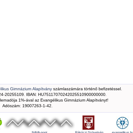
likus Gimnázium Alapítvány
számlaszámára történő befizetéssel.
24-20255109. IBAN: HU75117070242025510900000000.
emadója 1%-ával az Evangélikus Gimnázium Alapítványt!
Adószám: 19007263-1-42.
NAVA-pont
Rákóczi Szövetség
evangelikus.h