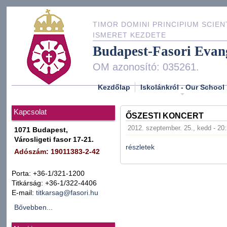
TIMOR DOMINI PRINCIPIUM SCIEN
ISMERET KEZDETE
Budapest-Fasori Evan
OM azonosító: 035261.
Kezdőlap
Iskolánkról - Our School
Kapcsolat
ŐSZESTI KONCERT
2012. szeptember. 25., kedd - 20
1071 Budapest,
Városligeti fasor 17-21.
részletek
Adószám: 19011383-2-42
Porta: +36-1/321-1200
Titkárság: +36-1/322-4406
E-mail:
titkarsag@fasori.hu
Bővebben...