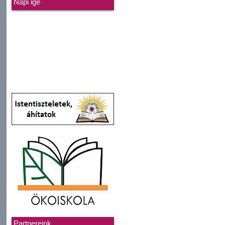
Napi ige
Partnereink