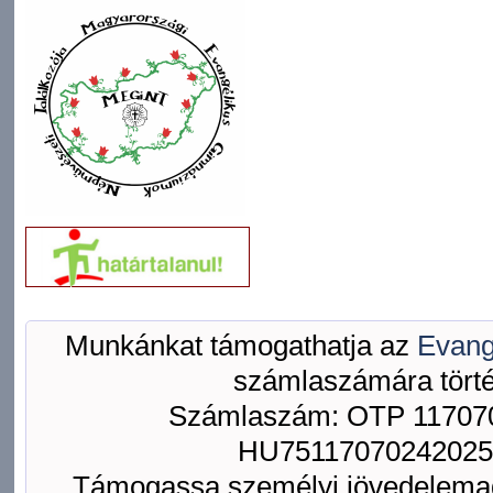
Munkánkat támogathatja az
Evang
számlaszámára törté
Számlaszám: OTP 117070
HU75117070242025
Támogassa személyi jövedelemad