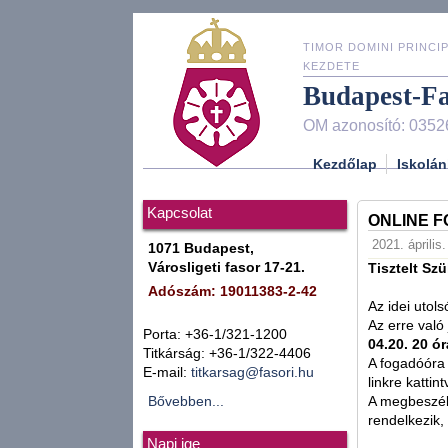
TIMOR DOMINI PRINCIP
KEZDETE
Budapest-F
OM azonosító: 0352
Kezdőlap
Iskolán
Kapcsolat
ONLINE 
2021. április
1071 Budapest,
Városligeti fasor 17-21.
Tisztelt Szü
Adószám: 19011383-2-42
Az idei utol
Az erre való
Porta: +36-1/321-1200
04.20. 20 ór
Titkárság: +36-1/322-4406
A fogadóóra
E-mail:
titkarsag@fasori.hu
linkre katti
Bővebben...
A megbeszél
rendelkezik,
Napi ige