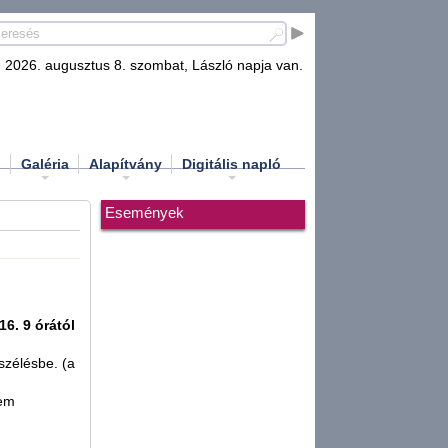
2026. augusztus 8. szombat, László napja van.
d
Galéria
Alapítvány
Digitális napló
Események
16. 9 órától
szélésbe. (a
nem