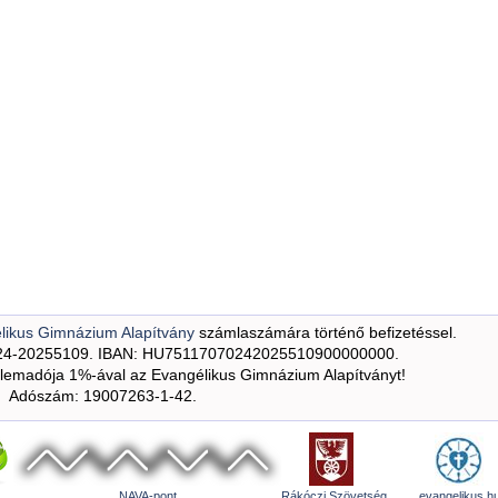
likus Gimnázium Alapítvány
számlaszámára történő befizetéssel.
24-20255109. IBAN: HU75117070242025510900000000.
emadója 1%-ával az Evangélikus Gimnázium Alapítványt!
Adószám: 19007263-1-42.
NAVA-pont
Rákóczi Szövetség
evangelikus.h