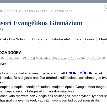
IUM SCIENTIÆ • AZ ÚRNAK FÉLELME AZ ISMERET
asori Evangélikus Gimnázium
61.
król - Our School
Hivatalos
Iskolai élet
Jelentkezés
Ebé
FOGADÓÓRA
. 15., csütörtök - 13:37:11
| Módosítva: 2021. április. 15., csütörtök - 15:16:00
lők!
só fogadóóránkat a járványügyi helyzet miatt
ONLINE MÓDON
tartjuk.
 jelentkezés a digitális naplóba történő szülői belépéssel lehetséges
04.
áig
.
 napján a napló üzenőjéből tudnak majd belépni a Google Meet megbe
ntva, vagy a linket a böngésző címsorába másolva)
ésen való részvételhez Google fiók szükséges, amennyiben ilyennel 
 használja a gyermekéét, vagy
itt ingyenesen tud egyet regisztrálni
.