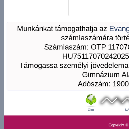
Munkánkat támogathatja az
Evang
számlaszámára törté
Számlaszám: OTP 117070
HU75117070242025
Támogassa személyi jövedelemad
Gimnázium Ala
Adószám: 1900
Öko
NA
Copyright ©