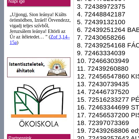
Napi ige
3. 72438972375
4. 72448842187
5. 72439132100
6. 72439251264 BAB
7. 72430658266
8. 72439254168 FÁ
9. 72463334039
10. 72466303949
11. 72439260880
12. 72456547860 K
13. 72430739435
14. 72446737520
15. 72516233277 P
16. 72463344699 S
17. 72456537200 P
18. 72397073369
19. 72439268806 ed
20. 72439257642 A
Partnereink