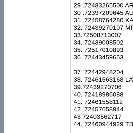
29 .72483265500 
30 .72397209645 
31 .72458764280 K
32. 72439270107 
33.72508713007
34. 72439008502
35. 72517010893
36. 72443459653
37. 72442948204
38. 72461563168 L
39.72439270706
40. 72418986088
41. 72461558112
42. 72457658944
43 72403662717
44. 72460944929 T