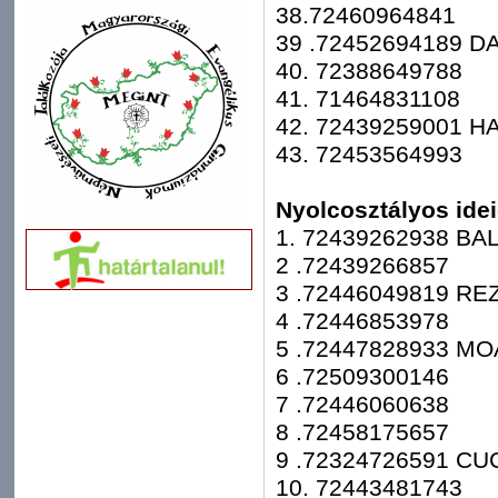
38.72460964841
39 .72452694189 D
40. 72388649788
41. 71464831108
42. 72439259001 H
43. 72453564993
Nyolcosztályos idei
1. 72439262938 BA
2 .72439266857
3 .72446049819 R
4 .72446853978
5 .72447828933 M
6 .72509300146
7 .72446060638
8 .72458175657
9 .72324726591 C
10. 72443481743