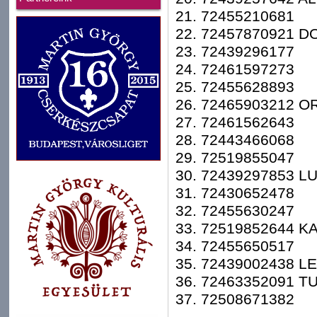
21. 72455210681
22. 72457870921 
23. 72439296177
24. 72461597273
25. 72455628893
26. 72465903212 
27. 72461562643
28. 72443466068
29. 72519855047
30. 72439297853 L
31. 72430652478
32. 72455630247
33. 72519852644 K
34. 72455650517
35. 72439002438 L
36. 72463352091 T
37. 72508671382