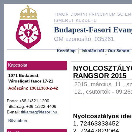
TIMOR DOMINI PRINCIPIUM SCIEN
ISMERET KEZDETE
Budapest-Fasori Evan
OM azonosító: 035261.
Kezdőlap
Iskolánkról - Our School
Kapcsolat
NYOLCOSZTÁLYO
RANGSOR 2015
1071 Budapest,
Városligeti fasor 17-21.
2015. március. 11., s
Adószám: 19011383-2-42
12., csütörtök - 09:26
Porta: +36-1/321-1200
Titkárság: +36-1/322-4406
E-mail:
titkarsag@fasori.hu
Nyolcosztályos idei
Bővebben...
1. 72463333452
2. 72447829064