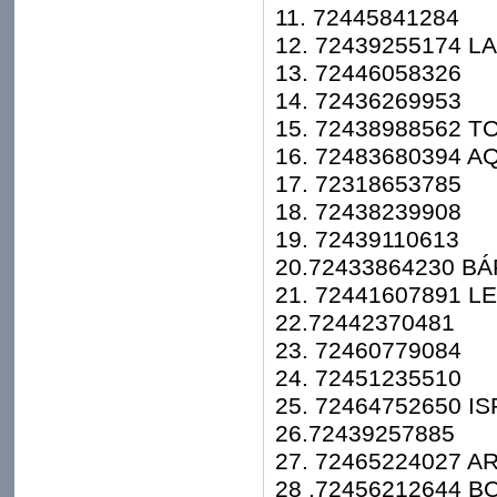
11. 72445841284
12. 72439255174 
13. 72446058326
14. 72436269953
15. 72438988562 T
16. 72483680394 A
17. 72318653785
18. 72438239908
19. 72439110613
20.72433864230 B
21. 72441607891 L
22.72442370481
23. 72460779084
24. 72451235510
25. 72464752650 I
26.72439257885
27. 72465224027 A
28 .72456212644 B