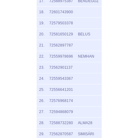
17.
72588975387
BENDEGÚZ
18.
72601743900
19.
72579503378
20.
72581650129
BELUS
21.
72562897787
22.
72559978696
NEMHAN
23.
72562901137
24.
72559543367
25.
72556641201
26.
72576968174
27.
72594868079
28.
72588732280
ALMA28
29.
72562870587
SIMISÁRI