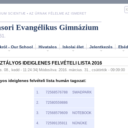
IUM SCIENTIÆ • AZ ÚRNAK FÉLELME AZ ISMERET
asori Evangélikus Gimnázium
61.
król - Our School
Hivatalos
Iskolai élet
Jelentkezés
Ebé
TÁLYOS IDEIGLENES FELVÉTELI LISTA 2016
s. 08., kedd - 11:24:34
| Módosítva: 2016. március. 31., csütörtök - 09:09:00
yos ideiglenes felvételi lista humán tagozat:
1.
72568576788
SWADPARK
2.
72580559886
3.
72568579609
NOTEBOOK
4.
72599135911
NÜNÜKE