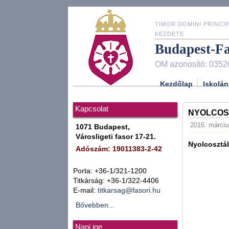
TIMOR DOMINI PRINCIP
KEZDETE
Budapest-F
OM azonosító: 0352
Kezdőlap
Iskolán
Kapcsolat
NYOLCOSZ
2016. márciu
1071 Budapest,
Városligeti fasor 17-21.
Nyolcosztál
Adószám: 19011383-2-42
Porta: +36-1/321-1200
Titkárság: +36-1/322-4406
E-mail:
titkarsag@fasori.hu
Bővebben...
Napi ige