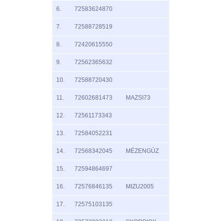
6.
72583624870
7.
72588728519
8.
72420615550
9.
72562365632
10.
72588720430
11.
72602681473
MAZSI73
12.
72561173343
13.
72584052231
14.
72568342045
MÉZENGÚZ
15.
72594864697
16.
72576846135
MIZU2005
17.
72575103135