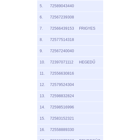
5.
72589043440
6.
72567239308
7.
72566439153
FRIGYES
8.
72577514318
9.
72567240040
10.
72397071112
HEGEDŰ
11.
72556630816
12.
72579524304
13.
72598832824
14.
72598516996
15.
72583152321
16.
72558889330