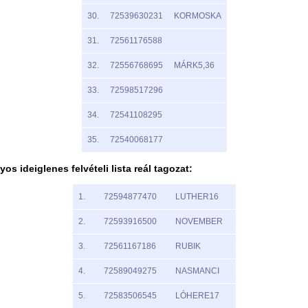
30.
72539630231
KORMOSKA
31.
72561176588
32.
72556768695
MÁRK5,36
33.
72598517296
34.
72541108295
35.
72540068177
os ideiglenes felvételi lista reál tagozat:
1.
72594877470
LUTHER16
2.
72593916500
NOVEMBER
3.
72561167186
RUBIK
4.
72589049275
NASMANCI
5.
72583506545
LÓHERE17