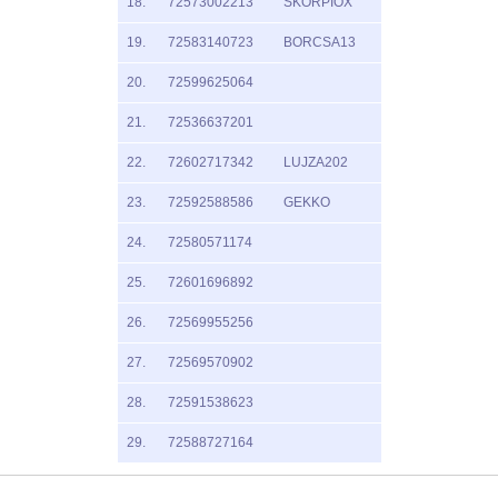
18.
72573002213
SKORPIOX
19.
72583140723
BORCSA13
20.
72599625064
21.
72536637201
22.
72602717342
LUJZA202
23.
72592588586
GEKKO
24.
72580571174
25.
72601696892
26.
72569955256
27.
72569570902
28.
72591538623
29.
72588727164