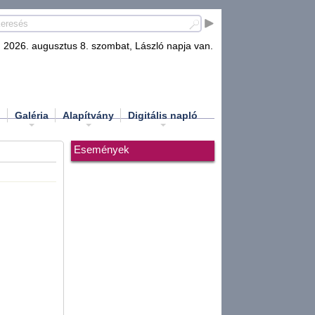
2026. augusztus 8. szombat, László napja van.
d
Galéria
Alapítvány
Digitális napló
Események