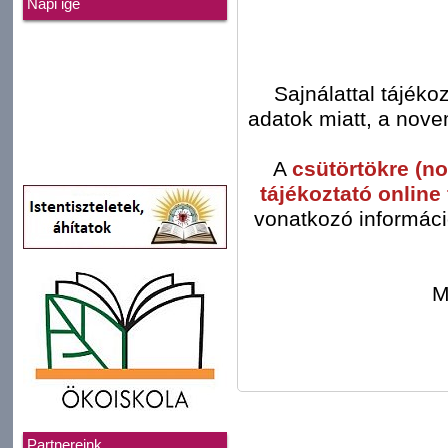
Napi ige
Sajnálattal tájéko
adatok miatt, a nove
A
csütörtökre (no
tájékoztató onlin
vonatkozó informác
M
Partnereink