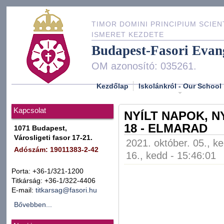
TIMOR DOMINI PRINCIPIUM SCIEN
ISMERET KEZDETE
Budapest-Fasori Evan
OM azonosító: 035261.
Kezdőlap
Iskolánkról - Our School
Kapcsolat
NYÍLT NAPOK, N
18 - ELMARAD
1071 Budapest,
Városligeti fasor 17-21.
2021. október. 05., k
Adószám: 19011383-2-42
16., kedd - 15:46:01
Porta: +36-1/321-1200
Titkárság: +36-1/322-4406
E-mail:
titkarsag@fasori.hu
Bővebben...