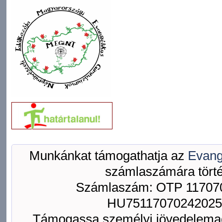
Munkánkat támogathatja az
Evang
számlaszámára törté
Számlaszám: OTP 117070
HU75117070242025
Támogassa személyi jövedelemad