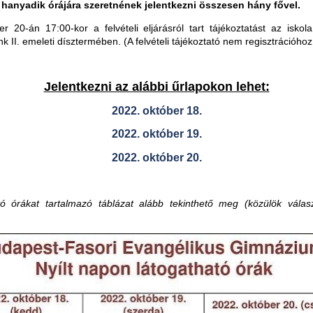
 hanyadik órájára szeretnének jelentkezni összesen hány fővel.
r 20-án 17:00-kor a felvételi eljárásról tart tájékoztatást az isko
 II. emeleti dísztermében. (A felvételi tájékoztató nem regisztrációhoz 
Jelentkezni az alábbi űrlapokon lehet:
2022. október 18.
2022. október 19.
2022. október 20.
tó órákat tartalmazó táblázat alább tekinthető meg (közülök válasz