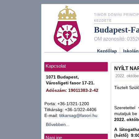
TIMOR DOMINI PRINCIP
KEZDETE
Budapest-F
OM azonosító: 0352
Kezdőlap
Iskolán
Kapcsolat
NYÍLT NA
2022. október
1071 Budapest,
Városligeti fasor 17-21.
Tisztelt Szü
Adószám: 19011383-2-42
Porta: +36-1/321-1200
Szeretettel
Titkárság: +36-1/322-4406
mutatjuk be 
E-mail:
titkarsag@fasori.hu
2022. októb
Bővebben...
A látogath
(hétfő) 9:0
Napi ige