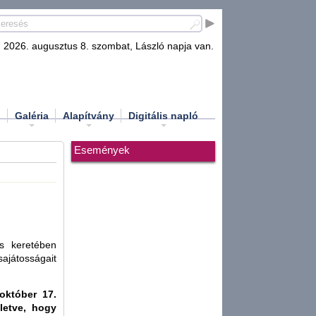
2026. augusztus 8. szombat, László napja van.
d
Galéria
Alapítvány
Digitális napló
Események
ás keretében
sajátosságait
któber 17.
letve, hogy