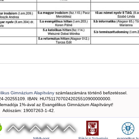
likus Gimnázium Alapítvány
számlaszámára történő befizetéssel.
24-20255109. IBAN: HU75117070242025510900000000.
emadója 1%-ával az Evangélikus Gimnázium Alapítványt!
Adószám: 19007263-1-42.
NAVA-pont
Rákóczi Szövetség
evangelikus.h