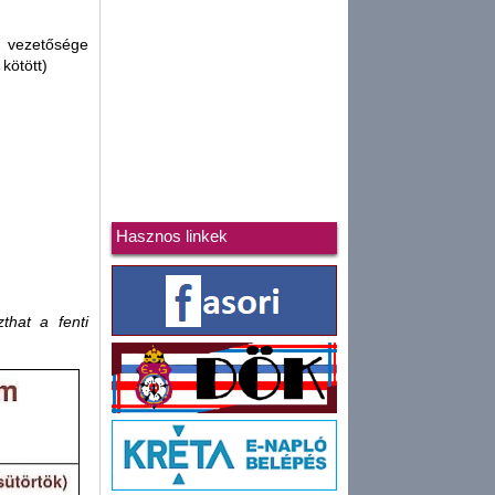
la vezetősége
kötött)
Hasznos linkek
that a fenti