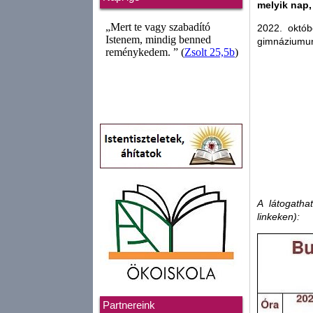
melyik nap,
2022. októbe
gimnáziumunk
A látogatha
linkeken):
Partnereink