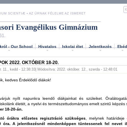
IUM SCIENTIÆ • AZ ÚRNAK FÉLELME AZ ISMERET
asori Evangélikus Gimnázium
61.
król - Our School
Hivatalos
Iskolai élet
Jelentkezés
Ebé
POK 2022. OKTÓBER 18-20.
. 11., kedd - 12:38:33
| Módosítva: 2022. október. 12., szerda - 12:48:01
lők, kedves Érdeklődő diákok!
 várjuk nyílt napunkra leendő diákjainkat és szüleiket. Óralátogat
iskolánk életét, a nyelvi és természettudományos emelt szintű képzés 
er 18-20-án.
ató órákra előzetes regisztráció szükséges
, melynek határideje
o
0 óra.
A jelentkezésnél mindenképpen tüntessenek fel nevet il